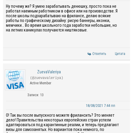
Ну почему же? Я умею зарабатывать денюшку, просто пока не
работал наемным работником в офисе или на производстве. Я
после школы подзарабатываю на фрилансе, делаю всякие
работы по графическому дизайну: рисую баннеры, иконки,
мемчики… Во время школьного года заработки небольшие, но
на летних каникулах получаются ништяковые.
Ответить
Цитата
ZuevaValeriya
(@zuevavaleriya)
Active Member
Записи: 13
18/08/2021 7:44 пп
О! Так вы после выпускного можете фрилансить? Это меняет
дело! Правительства некоторых европейских стран успели
адаптироваться под карантинные реалии, и теперь предлагают
визы для самозанятых. Но вариантов пока немного, по