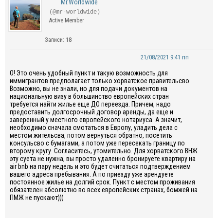
Mr.Worldwide
(@mr-worldwide)
Active Member
Записи: 18
21/08/2021 9:41 пп
О! Это очень удобный пункт и такую возможность для
иммигрантов предполагает только хорватское правительсво.
Возможно, вы не знали, но для подачи документов на
национальную визу в большинство европейских стран
требуется найти жилье еще ДО переезда. Причем, надо
предоставить долгосрочный договор аренды, да еще и
заверенный у местного европейского нотариуса. А значит,
необходимо сначала смотаться в Европу, уладить дела с
местом жительсва, потом вернуться обратно, посетить
консульсво с бумагами, а потом уже пересекать границу по
второму кругу. Согласитесь, утомительно. Для хорватского ВНЖ
эту суета не нужна, вы просто удаленно бронируете квартиру на
air bnb на пару недель и это будет считаться подтверждением
вашего адреса пребывания. А по приезду уже арендуете
постоянное жилье на долгий срок. Пункт с местом проживания
обязателен абсолютно во всех европейских странах, бомжей на
ПМЖ не пускают)))