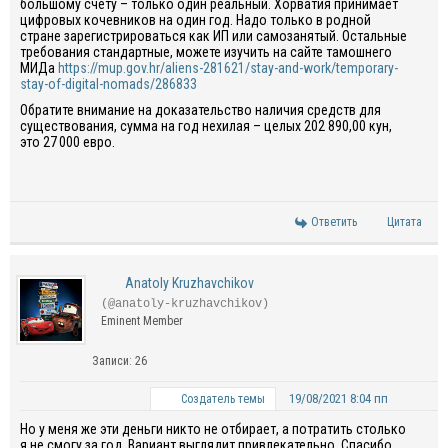
большому счету – только один реальный. Хорватия принимает
цифровых кочевников на один год. Надо только в родной
стране зарегистрироваться как ИП или самозанятый. Остальные
требования стандартные, можете изучить на сайте тамошнего
МИДа
https://mup.gov.hr/aliens-281621/stay-and-work/temporary-
stay-of-digital-nomads/286833
Обратите внимание на доказательство наличия средств для
существования, сумма на год нехилая – целых 202 890,00 кун,
это 27 000 евро.
Ответить
Цитата
Anatoly Kruzhavchikov
(@anatoly-kruzhavchikov)
Eminent Member
Записи: 26
19/08/2021 8:04 пп
Создатель темы
Но у меня же эти деньги никто не отбирает, а потратить столько
я не смогу за год. Вариант выглядит привлекательно. Спасибо,