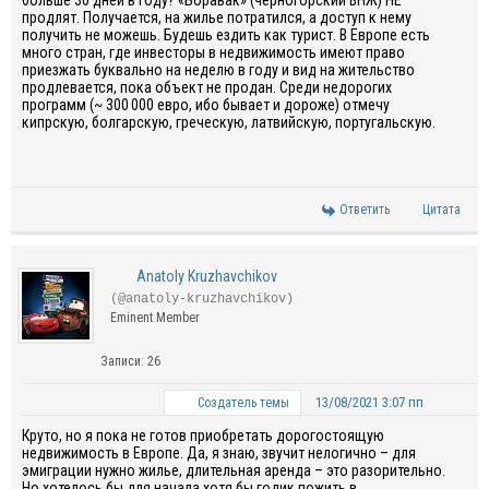
больше 30 дней в году? «Боравак» (черногорский ВНЖ) НЕ
продлят. Получается, на жилье потратился, а доступ к нему
получить не можешь. Будешь ездить как турист. В Европе есть
много стран, где инвесторы в недвижимость имеют право
приезжать буквально на неделю в году и вид на жительство
продлевается, пока объект не продан. Среди недорогих
программ (~ 300 000 евро, ибо бывает и дороже) отмечу
кипрскую, болгарскую, греческую, латвийскую, португальскую.
Ответить
Цитата
Anatoly Kruzhavchikov
(@anatoly-kruzhavchikov)
Eminent Member
Записи: 26
13/08/2021 3:07 пп
Создатель темы
Круто, но я пока не готов приобретать дорогостоящую
недвижимость в Европе. Да, я знаю, звучит нелогично – для
эмиграции нужно жилье, длительная аренда – это разорительно.
Но хотелось бы для начала хотя бы годик пожить в