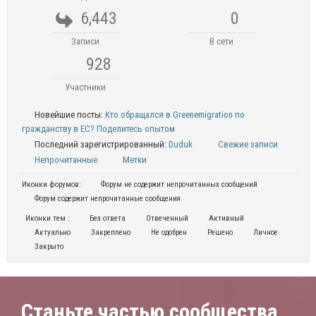
6,443
0
Записи
В сети
928
Участники
Новейшие посты:
Кто обращался в Greenemigration по
гражданству в ЕС? Поделитесь опытом
Последний зарегистрированный:
Duduk
Свежие записи
Непрочитанные
Метки
Иконки форумов:
Форум не содержит непрочитанных сообщений
Форум содержит непрочитанные сообщения
Иконки тем :
Без ответа
Отвеченный
Активный
Актуально
Закреплено
Не одобрен
Решено
Личное
Закрыто
Станьте частью сообщества