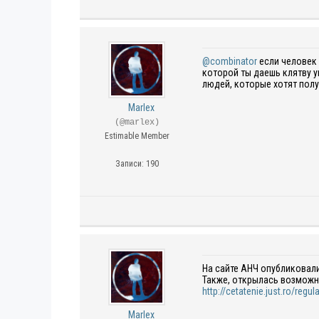
@combinator
если человек 
которой ты даешь клятву 
людей, которые хотят полу
Marlex
(@marlex)
Estimable Member
Записи: 190
На сайте АНЧ опубликовали
Также, открылась возможн
http://cetatenie.just.ro/reg
Marlex