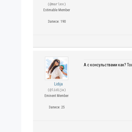
(@marlex)
Estimable Member
Записи: 190
А с консульствами как? То
Lidija
(@lidija)
Eminent Member
Записи: 25