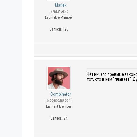
Marlex
(@marlex)
Estimable Member
Записи: 190
Нет ничего превыше законо
тот, кто в нем "плавает".
Combinator
(@combinator)
Eminent Member
Записи: 24