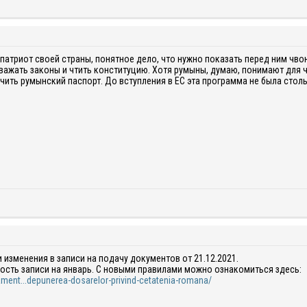
патриот своей страны, понятное дело, что нужно показать перед ним чво
уважать законы и чтить конституцию. Хотя румыны, думаю, понимают для 
чить румынский паспорт. До вступления в ЕС эта программа не была стол
 изменения в записи на подачу документов от 21.12.2021.
ость записи на январь. С новыми правилами можно ознакомиться здесь:
ulament...depunerea-dosarelor-privind-cetatenia-romana/