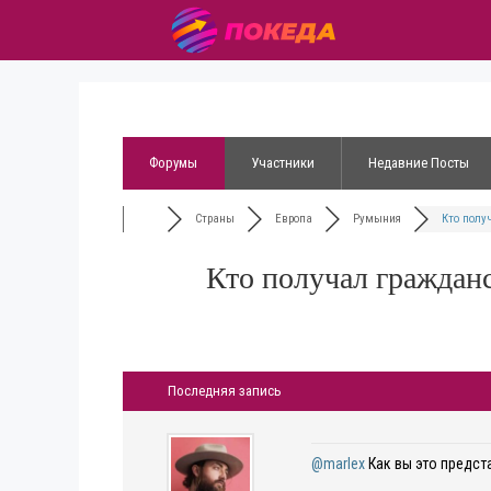
Форумы
Участники
Недавние Посты
Страны
Европа
Румыния
Кто получ
Кто получал граждан
Последняя запись
@marlex
Как вы это предст