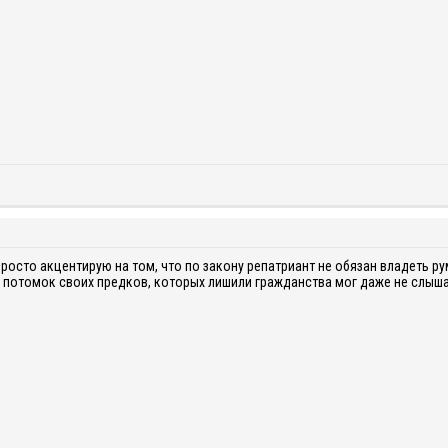
росто акцентирую на том, что по закону репатриант не обязан владеть р
ак потомок своих предков, которых лишили гражданства мог даже не слыш