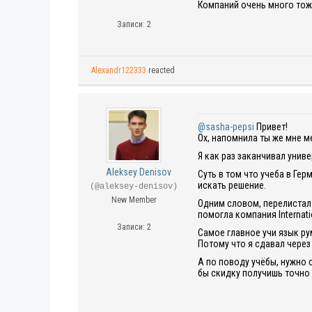
Компаний очень много тож
Записи: 2
Alexandr122333
reacted
@sasha-pepsi
Привет!
Ох, напомнила ты же мне ме
Я как раз заканчивал унив
Aleksey Denisov
Суть в том что учеба в Гер
искать решение.
(@aleksey-denisov)
New Member
Одним словом, перелистал 
помогла компания Internati
Записи: 2
Самое главное учи язык рум
Потому что я сдавал чере
А по поводу учёбы, нужно 
бы скидку получишь точно 