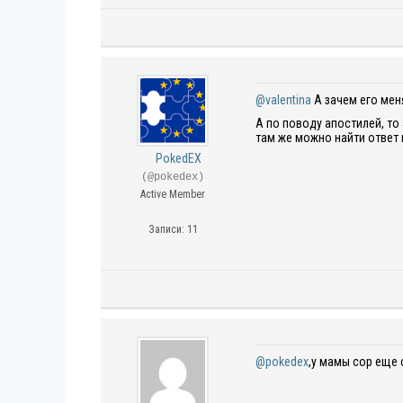
@valentina
А зачем его мен
А по поводу апостилей, то
там же можно найти ответ
PokedEX
(@pokedex)
Active Member
Записи: 11
@pokedex
,у мамы сор еще 