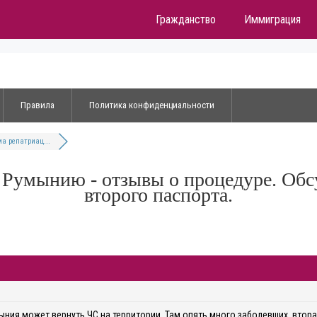
Гражданство
Иммиграция
Правила
Политика конфиденциальности
а репатриац...
 Румынию - отзывы о процедуре. Обс
второго паспорта.
ыния может вернуть ЧС на территории. Там опять много заболевших, вторая