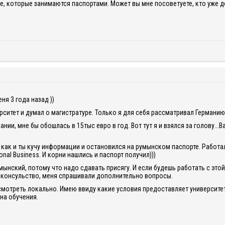
е, которые занимаются паспортами. Может вы мне посоветуете, кто уже д
ня 3 года назад ))
ерситет и думал о магистратуре. Только я для себя рассматривал Германию
мании, мне бы обошлась в 15тыс евро в год. Вот тут я и взялся за голову.
как и ты кучу информации и остановился на румынском паспорте. Работал 
onal Business. И корни нашлись и паспорт получил)))
ынский, потому что надо сдавать присягу. И если будешь работать с этой 
з консульство, меня спрашивали дополнительно вопросы.
смотреть локально. Имею ввиду какие условия предоставляет университет.
на обучения.