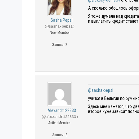
@aleksey-denisov
Ого! Если 
А сколько обошлось офор
Я тоже думала над кредита
Sasha Pepsi
и выплатить кредит станет
(@sasha-pepsi)
New Member
Записи: 2
@sasha-pepsi
учится в Бельгии по румын
Здесь мне кажется, что дв
Alexandr122333
второе - уже зависит полн
(@alexandr122333)
Active Member
Записи: 8