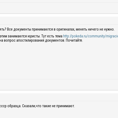
ять? Все документы принимаются в оригиналах, менять ничего не нужно.
 этим занимаются юристы. Тут есть тема
http://pokeda.ru/community/migrac
 на вопрос апостилирования документов. Почитайте.
ссср образца. Сказали,что такие не принимают.