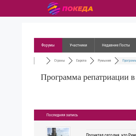
Форумы
Участники
Недавние Посты
Страны
Европа
Румыния
Программ
Программа репатриации в
Последняя запись
Прочитал сегодня, что Рум