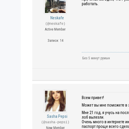
работать.
Neskafe
(@neskafe)
Active Member
Записи: 14
Без 5 минут румын
Всем привет!
Может вы мне поможете в 
Мне 21 год, я учусь на пос
Sasha Pepsi
лоб вылезли.
Очень много в интернете и
(@sasha-pepsi)
паспорт проще всего сдела
New Member