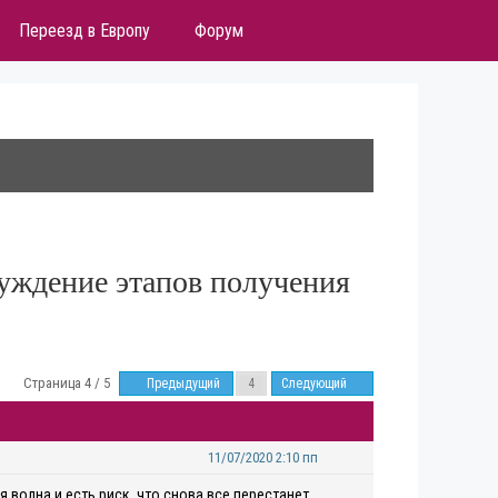
Переезд в Европу
Форум
уждение этапов получения
Страница 4 / 5
Предыдущий
Следующий
11/07/2020 2:10 пп
 волна и есть риск, что снова все перестанет