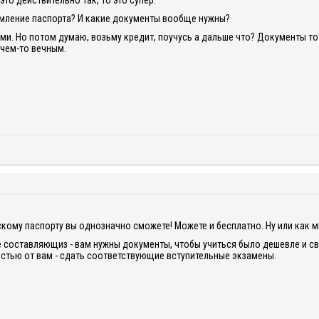
это действительно так, то это супер.
мление паспорта? И какие документы вообще нужны?
ми. Но потом думаю, возьму кредит, поучусь а дальше что? Документы то 
 чем-то вечным.
скому паспорту вы однозначно сможете! Можете и бесплатно. Ну или как м
е составляющиз - вам нужны документы, чтобы учиться было дешевле и св
остью от вам - сдать соответствующие вступительные экзамены.