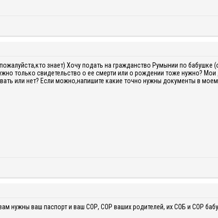
пожалуйста,кто знает) Хочу подать на гражданство Румынии по бабушке (
Нужно только свидетельство о ее смерти или о рождении тоже нужно? Мои 
вать или нет? Если можно,напишите какие точно нужны документы в моем 
вам нужны ваш паспорт и ваш СОР, СОР ваших родителей, их СОБ и СОР баб