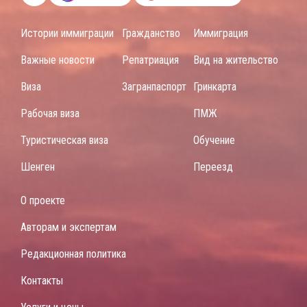
Истории иммиграции
Гражданство
Иммиграция
Важные новости
Репатриация
Вид на жительство
Виза
Загранпаспорт
Гринкарта
Рабочая виза
ПМЖ
Туристическая виза
Обучение
Шенген
Переезд
О проекте
Авторам и экспертам
Редакционная политика
Контакты