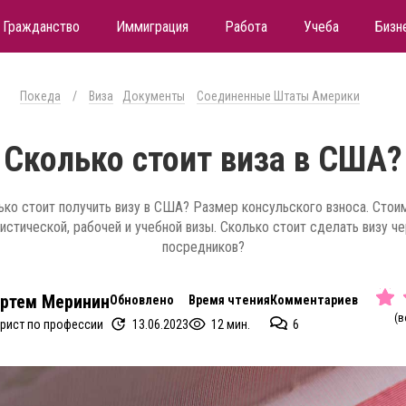
Гражданство
Иммиграция
Работа
Учеба
Бизн
Покеда
/
Виза
Документы
Соединенные Штаты Америки
Cколько стоит виза в США?
ько стоит получить визу в США? Размер консульского взноса. Стои
истической, рабочей и учебной визы. Сколько стоит сделать визу ч
посредников?
ртем Меринин
Обновлено
Время чтения
Комментариев
(в
13.06.2023
12 мин.
6
рист по профессии