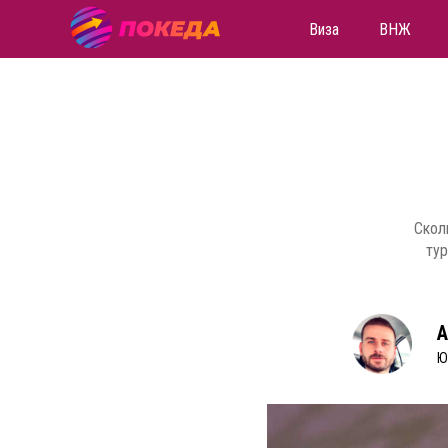
Виза
ВНЖ
Скол
тур
А
Ю