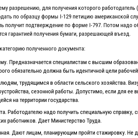
ему разрешению, для получения которого работодатель 
одать по образцу формы I-129 петицию американской слу
ль получит подтверждение по форме I-797. Потом надо о
тся гарантией получения бумаги, разрешающей въезд.
 категорию полученного документа:
ому. Предназначается специалистам с высшим образова
рого обязательно должна быть идентичной цели рабочей
 людям, трудящимся в области сельского хозяйства. Виз
оустройства, сезонной работы. Допустимо, если для ее
ейся на территории государства.
ота. Работодателю надо получить специальную справку,
их работников. Дает Министерство Труда.
нная. Дают лицам, планирующим пройти стажировку. Не д