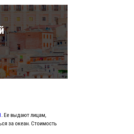
й
а
1
. Ее выдают лицам,
ся за океан. Стоимость