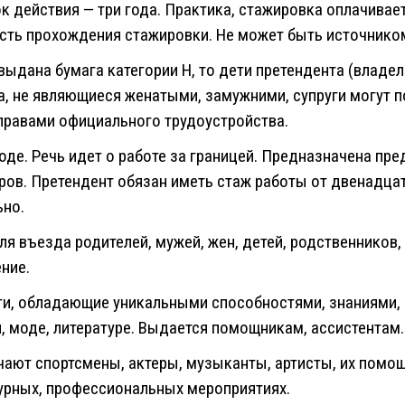
 действия — три года. Практика, стажировка оплачивает
ть прохождения стажировки. Не может быть источником
 выдана бумага категории H, то дети претендента (влад
а, не являющиеся женатыми, замужними, супруги могут п
 правами официального трудоустройства.
воде. Речь идет о работе за границей. Предназначена п
ров. Претендент обязан иметь стаж работы от двенадца
ьно.
ля въезда родителей, мужей, жен, детей, родственников
ние.
ти, обладающие уникальными способностями, знаниями, о
, моде, литературе. Выдается помощникам, ассистентам.
учают спортсмены, актеры, музыканты, артисты, их помо
урных, профессиональных мероприятиях.