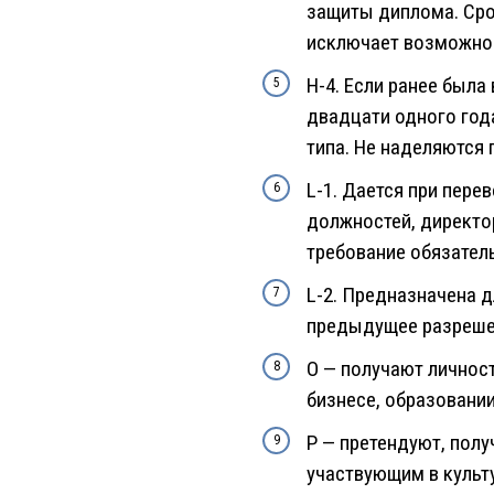
защиты диплома. Срок
исключает возможнос
H-4. Если ранее была
двадцати одного год
типа. Не наделяются
L-1. Дается при пере
должностей, директо
требование обязател
L-2. Предназначена д
предыдущее разреше
O — получают личнос
бизнесе, образовании
P — претендуют, пол
участвующим в культ