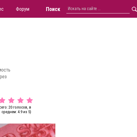
Поиск
ес
Форум
мость
ерез
сего: 20 голосов, в
среднем: 4.9 из 5)