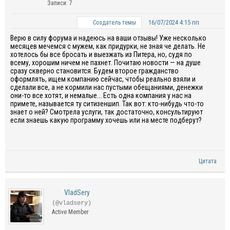
Записи: 7
16/07/2024 4:15 пп
Создатель темы
Верю в силу форума и надеюсь на ваши отзывы! Уже несколько
месяцев мечемся с мужем, как придурки, не зная че делать. Не
хотелось бы все бросать и выезжать из Питера, но, судя по
всему, хорошим ничем не пахнет. Почитаю новости — на душе
сразу скверно становится. Будем второе гражданство
оформлять, ищем компанию сейчас, чтобы реально взяли и
сделали все, а не кормили нас пустыми обещаниями, денежки
они-то все хотят, и немалые... Есть одна компания у нас на
примете, называется ту ситизеншип. Так вот: кто-нибудь что-то
знает о ней? Смотрела услуги, так достаточно, консультируют
если знаешь какую программу хочешь или на месте подберут?
Цитата
VladSery
(@vladsery)
Active Member