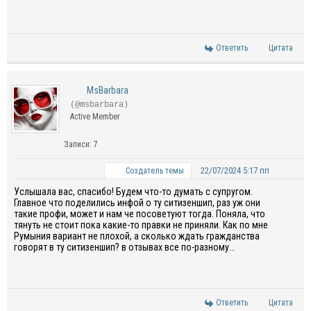
Ответить
Цитата
MsBarbara
(@msbarbara)
Active Member
Записи: 7
22/07/2024 5:17 пп
Создатель темы
Услышала вас, спасибо! Будем что-то думать
с супругом.
Главное
что
поделились
инфой
о ту
ситизеншип
, раз уж они
такие
профи
, может
и нам ч
е
посоветуют
тогда.
П
оняла, что
тянуть не стоит пока какие-то правки не при
няли
.
К
ак по мне
Румыния вариант не плохой
, а сколько ждать гражданства
говорят
в ту
ситизеншип
?
в отзывах все по-разному...
Ответить
Цитата