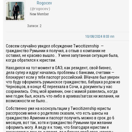
Rogocev
(@rogocev)
New Member
Записи: 2
10/08/2024 8:03 пп
Совсем случайно увидел обсуждение Twocitizenship —
гражданство Румынии я получил, а отзыв о компании не
оставил, не красиво вышло... У меня запутанная ситуация была,
когда обратился к юристам.
Находился на тот момент в ОАЭ, как резидент, свой бизнес,
дела супер и вдруг начались проблемы с банками, счетами —
блокируют если у тебя паспорт российский. ВНачале был уверен
что буду оформлять румынское гражданство, бабушка родом из
Черновцов, в конце 42 переехала в Сочи, а документы у нас
сохранились. Отец мой армянин, они с мамой развелись, когда
мне годик был, искать что-либо в архивах/загсах ни желания, ни
возможности не было...
Собственно уже на коснсультации у Twocitizenship юристы
расспросив меня о родителях сказали, что есть шансы на
гражданство Армении и паспорт получить можно в срок до 6
месяцев, вот так, хотя и гражданство Румынии при желании
оформить могу. А веду я к тому, что благодаря юристам я