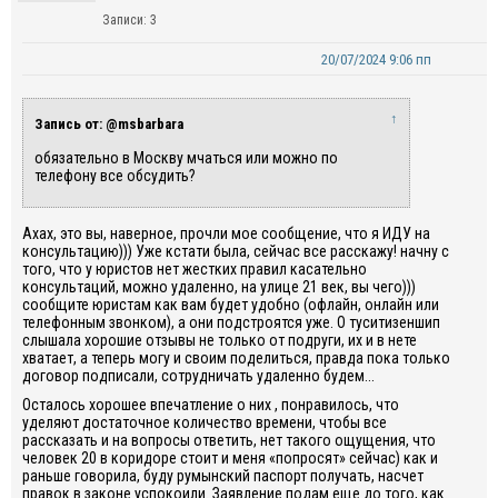
Записи: 3
20/07/2024 9:06 пп
↑
Запись от: @msbarbara
обязательно в Москву мчаться или можно по
телефону все обсудить?
Ахах, это вы, наверное, прочли мое сообщение, что я ИДУ на
консультацию))) Уже кстати была, сейчас все расскажу! начну с
того, что у юристов нет жестких правил касательно
консультаций, можно удаленно, на улице 21 век, вы чего)))
сообщите юристам как вам будет удобно (офлайн, онлайн или
телефонным звонком), а они подстроятся уже. О туситизеншип
слышала хорошие отзывы не только от подруги, их и в нете
хватает, а теперь могу и своим поделиться, правда пока только
договор подписали, сотрудничать удаленно будем...
Осталось хорошее впечатление о них , понравилось, что
уделяют достаточное количество времени, чтобы все
рассказать и на вопросы ответить, нет такого ощущения, что
человек 20 в коридоре стоит и меня «попросят» сейчас) как и
раньше говорила, буду румынский паспорт получать, насчет
правок в законе успокоили. Заявление подам еще до того, как