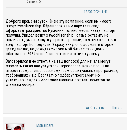
Записи: 5
18/07/2024 1:41 пп
Доброго времени суток! Знаю эту компанию, если вы имеете
введу twocitizenship. Обращался к ним пару лет назад,
оформлял гражданство Румынии, только месяц назад паспорт
получил. Увидел ветку о twocitizenship - отзыв оставить не
помешает думаю. Услуги у юристов разные, но я четко знал, что
хочу паспорт ЕС получить. Я сразу кинулся оформлять второе
гражданство, не дожидаясь пока мой бизнес санкциями
обложат... в 2022 ясно было, что все это не к лучшему...
Заговорился и не ответил на ваш вопрос)) для начала могут
спросить какая вас услуга заинтересовала, какие планы на
второе гражданство, расскажут вам об актуальных программах,
требованиях и т.д. Бесплатно подберут программу, но
учтите,что каждая имеет свои нюансы, вот так. .юристов по
отзывам выбирал.
Ответить
Цитата
MsBarbara