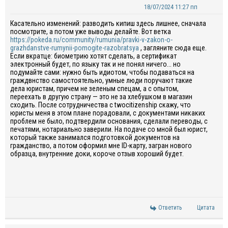
18/07/2024 11:27 пп
Касательно изменений: разводить кипиш здесь лишнее, сначала
посмотрите, а потом уже выводы делайте. Вот ветка
https://pokeda.ru/community/rumunia/pravki-v-zakon-o-
grazhdanstve-rumynii-pomogite-razobratsya
, загляните сюда еще.
Если вкратце: биометрию хотят сделать, а сертификат
электронный будет, по языку так и не понял ничего... но
подумайте сами: нужно быть идиотом, чтобы подаваться на
граждвнство самостоятельно, умные люди поручают такие
дела юристам, причем не зеленым спецам, а с опытом,
переехать в другую страну — это не за хлебушком в магазин
сходить. После сотрудничества с
twocitizenship
скажу, что
юристы меня в этом плане порадовали, с документами никаких
проблем не было, подтвердили основания, сделали переводы, с
печатями, нотариально заверили. На подаче со мной был юрист,
который также занимался подготовкой документов на
гражданство
, а потом оформил мне ID-карту, загран нового
образца, внутренние доки, короче отзыв хороший будет.
Ответить
Цитата