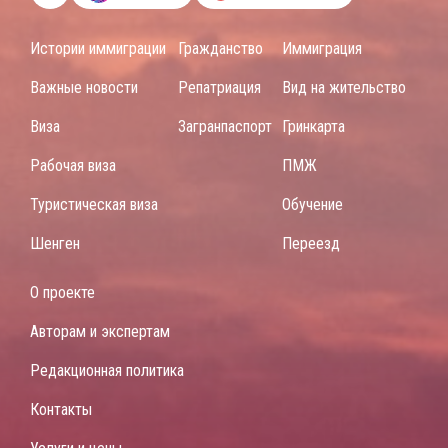
Истории иммиграции
Гражданство
Иммиграция
Важные новости
Репатриация
Вид на жительство
Виза
Загранпаспорт
Гринкарта
Рабочая виза
ПМЖ
Туристическая виза
Обучение
Шенген
Переезд
О проекте
Авторам и экспертам
Редакционная политика
Контакты