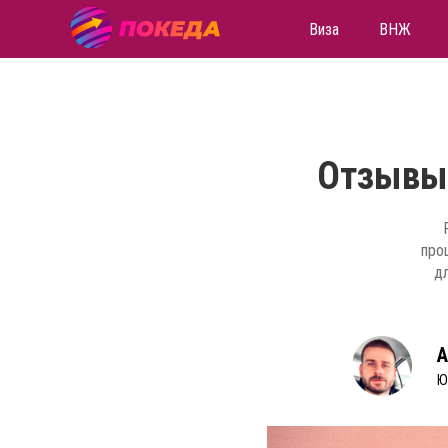
Виза
ВНЖ
Отзывы 
про
д
А
Ю