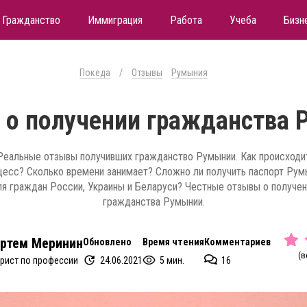
Гражданство
Иммиграция
Работа
Учеба
Бизн
Покеда
/
Отзывы
Румыния
о получении гражданства
Реальные отзывы получивших гражданство Румынии. Как происходи
цесс? Сколько времени занимает? Сложно ли получить паспорт Рум
ля граждан России, Украины и Беларуси? Честные отзывы о получен
гражданства Румынии.
ртем Меринин
Обновлено
Время чтения
Комментариев
(в
24.06.2021
5 мин.
16
рист по профессии