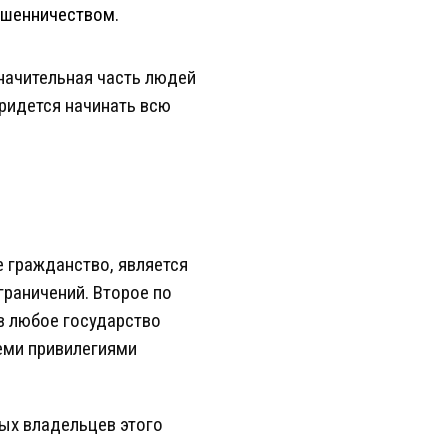
ошенничеством.
начительная часть людей
придется начинать всю
 гражданство, является
граничений. Второе по
в любое государство
еми привилегиями
ных владельцев этого