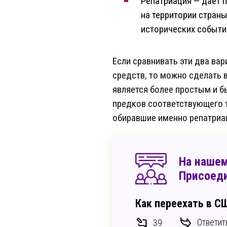
Репатриация — дает 
на территории страны
исторических событи
Если сравнивать эти два ва
средств, то можно сделать
является более простым и б
предков соответствующего т
обиравшие именно репатриа
На нашем
Присоеди
Как переехать в С
Ответит
39