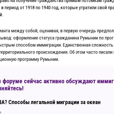
право на получение гражданства прямым потомкам граж
 в период от 1918 по 1940 год, которые утратили свой пр
й.
рианта между собой, оценивая, в первую очередь предпо
 вывод: оформление статуса гражданина Румынии по про
ыстрым способом иммиграции. Единственная сложность 
ерриториального происхождения. Об этом часто писали 
ционную программу Румынии.
 форуме сейчас активно обсуждают иммиг
няйтесь!
ША? Способы легальной миграции за океан
ь