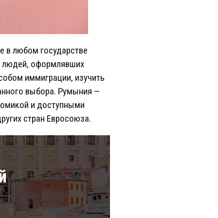
ие в любом государстве
ам людей, оформлявших
собом иммиграции, изучить
анного выбора. Румыния —
номикой и доступными
других стран Евросоюза.
й
а