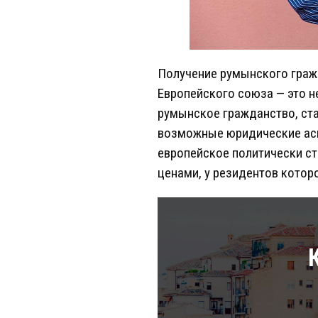
Получение румынского гражд
Европейского союза — это н
румынское гражданство, ста
возможные юридические асп
европейское политически с
ценами, у резидентов которо