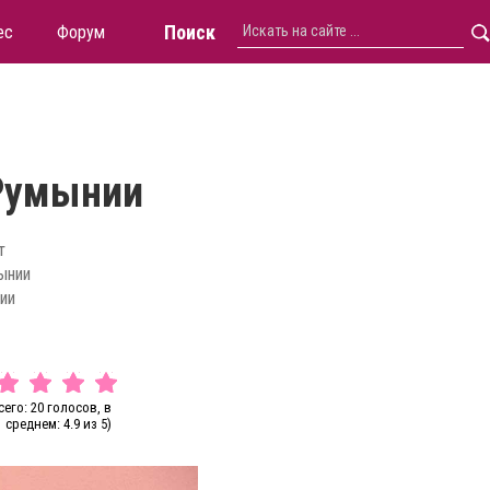
Поиск
ес
Форум
 Румынии
т
ынии
ии
сего: 20 голосов, в
среднем: 4.9 из 5)