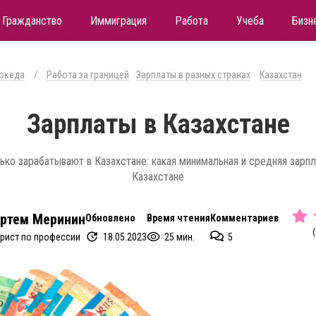
Гражданство
Иммиграция
Работа
Учеба
Бизн
океда
/
Работа за границей
Зарплаты в разных странах
Казахстан
Зарплаты в Казахстане
ько зарабатывают в Казахстане: какая минимальная и средняя зарпл
Казахстане
ртем Меринин
Обновлено
Время чтения
Комментариев
(
18.05.2023
25 мин.
5
рист по профессии