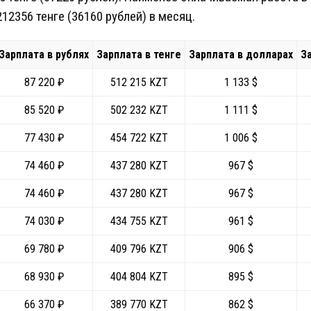
2356 тенге (36160 рублей) в месяц.
Зарплата в рублях
Зарплата в тенге
Зарплата в долларах
З
87 220 ₽
512 215 KZT
1 133 $
85 520 ₽
502 232 KZT
1 111 $
77 430 ₽
454 722 KZT
1 006 $
74 460 ₽
437 280 KZT
967 $
74 460 ₽
437 280 KZT
967 $
74 030 ₽
434 755 KZT
961 $
69 780 ₽
409 796 KZT
906 $
68 930 ₽
404 804 KZT
895 $
66 370 ₽
389 770 KZT
862 $