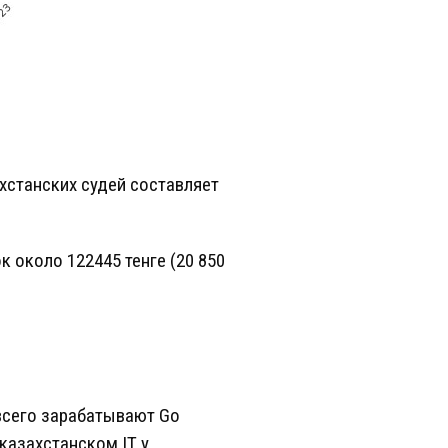
хстанских судей составляет
 около 122445 тенге (20 850
 всего зарабатывают Go
казахстанском IT у