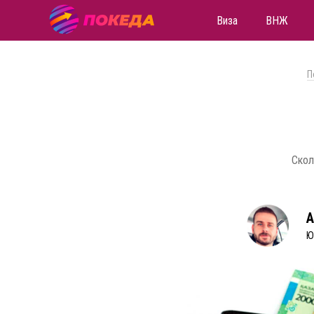
Виза
ВНЖ
П
Скол
А
Ю