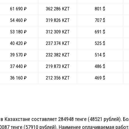
61 690 ₽
362 286 KZT
801 $
54 460 ₽
319 826 KZT
707 $
53 180 ₽
312 309 KZT
691 $
40 420 ₽
237 374 KZT
525 $
39 570 ₽
232 382 KZT
514 $
37 440 ₽
219 873 KZT
486 $
36 160 ₽
212 356 KZT
469 $
 в Казахстане составляет 284948 тенге (48521 рублей). 
0087 тенге (57910 рублей). Наименее оплачиваемая работ