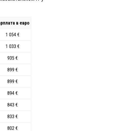
арплата в евро
1 054 €
1 033 €
935 €
899 €
899 €
894 €
843 €
833 €
802 €