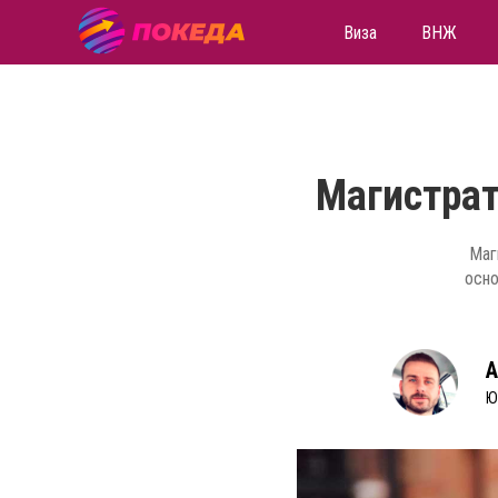
Виза
ВНЖ
Магистрат
Маг
осно
А
Ю