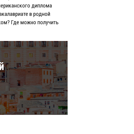
американского диплома
акалавриате в родной
жом? Где можно получить
й
а