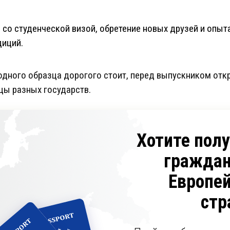
 со студенческой визой, обретение новых друзей и опы
диций.
дного образца дорогого стоит, перед выпускником отк
цы разных государств.
Хотите пол
граждан
Европе
стр