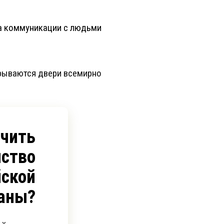
та коммуникации с людьми
рываются двери всемирно
учить
ство
йской
аны?