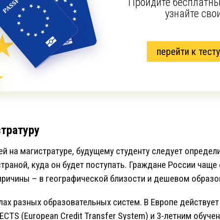
Пройдите бесплатны
узнайте сво
перейти к тесту
стратуру
ей на магистратуре, будущему студенту следует определ
траной, куда он будет поступать. Граждане России чаще
причины – в географической близости и дешевом образо
илах разных образовательных систем. В Европе действует
CTS (European Credit Transfer System) и 3-летним обуче