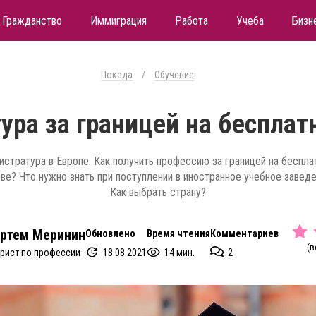
Гражданство
Иммиграция
Работа
Учеба
Бизн
Покеда
/
Обучение
ура за границей на бесплат
истратура в Европе. Как получить профессию за границей на беспла
ве? Что нужно знать при поступлении в иностранное учебное завед
Как выбрать страну?
ртем Меринин
Обновлено
Время чтения
Комментариев
(в
18.08.2021
14 мин.
2
рист по профессии