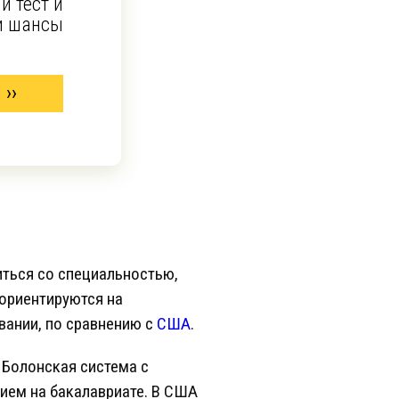
й тест и
и шансы
иться со специальностью,
 ориентируются на
вании, по сравнению с
США
.
 Болонская система с
нием на бакалавриате. В США