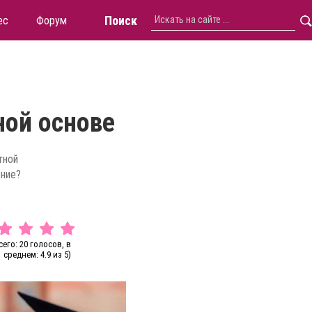
Поиск
ес
Форум
ной основе
тной
ение?
сего: 20 голосов, в
среднем: 4.9 из 5)