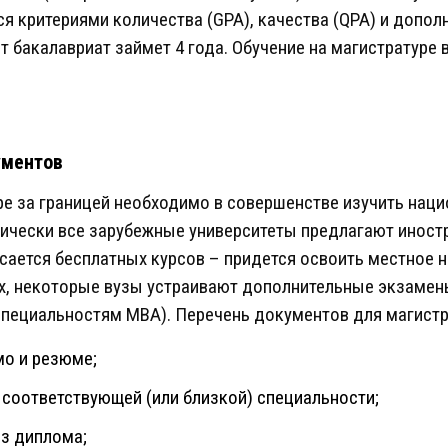
ся критериями количества (GPA), качества (QPA) и допо
т бакалавриат займет 4 года. Обучение на магистратуре в
ументов
ре за границей необходимо в совершенстве изучить нац
тически все зарубежные университеты предлагают инос
асается бесплатных курсов – придется освоить местное н
х, некоторые вузы устраивают дополнительные экзамен
специальностям MBA). Перечень документов для магист
о и резюме;
 соответствующей (или близкой) специальности;
из диплома;