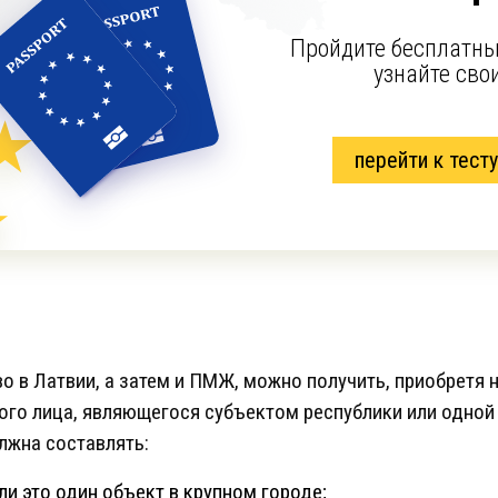
Пройдите бесплатны
узнайте сво
перейти к тесту
о в Латвии, а затем и ПМЖ, можно получить, приобретя
го лица, являющегося субъектом республики или одной 
лжна составлять:
сли это один объект в крупном городе;