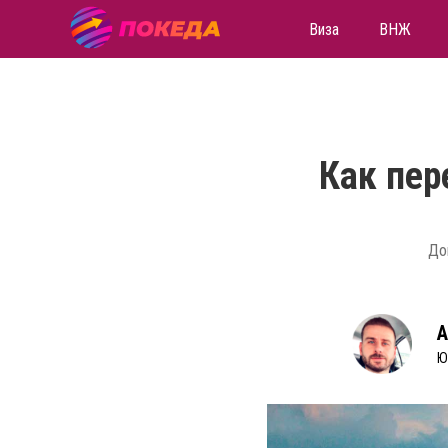
Виза
ВНЖ
Как пер
До
А
Ю