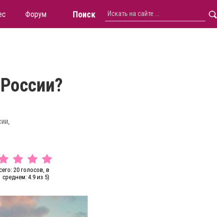
Поиск
ес
Форум
 России?
ии,
сего: 20 голосов, в
среднем: 4.9 из 5)