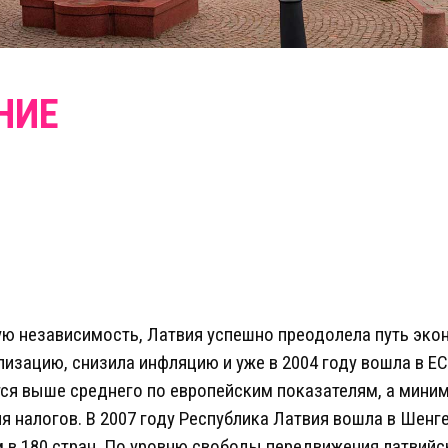
ую независимость, Латвия успешно преодолела путь эко
изацию, снизила инфляцию и уже в 2004 году вошла в ЕС
ся выше среднего по европейским показателям, а миним
я налогов. В 2007 году Республика Латвия вошла в Шенге
м в 180 стран. По уровню свободы передвижения латвийс