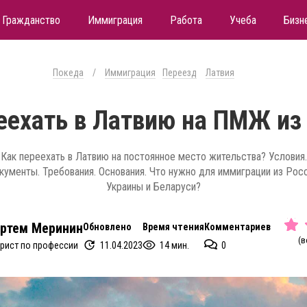
Гражданство
Иммиграция
Работа
Учеба
Бизн
Покеда
/
Иммиграция
Переезд
Латвия
еехать в Латвию на ПМЖ из
Как переехать в Латвию на постоянное место жительства? Условия.
кументы. Требования. Основания. Что нужно для иммиграции из Росс
Украины и Беларуси?
ртем Меринин
Обновлено
Время чтения
Комментариев
(в
11.04.2023
14 мин.
0
рист по профессии