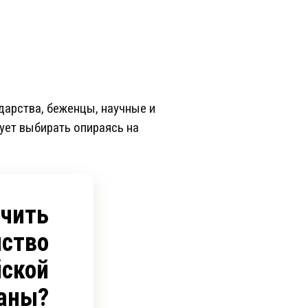
дарства, беженцы, научные и
ует выбирать опираясь на
учить
ство
йской
аны?