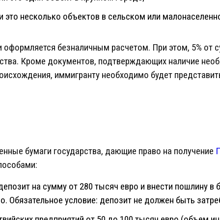
ли это несколько объектов в сельском или малонаселенн
 оформляется безналичным расчетом. При этом, 5% от 
рства. Кроме документов, подтверждающих наличие не
роисхождения, иммигранту необходимо будет представить
енные бумаги государства, дающие право на получение
пособами:
епозит на сумму от 280 тысяч евро и внести пошлину в 
о. Обязательное условие: депозит не должен быть затреб
твийских предприятий от 50 до 100 тысяч евро (объем и