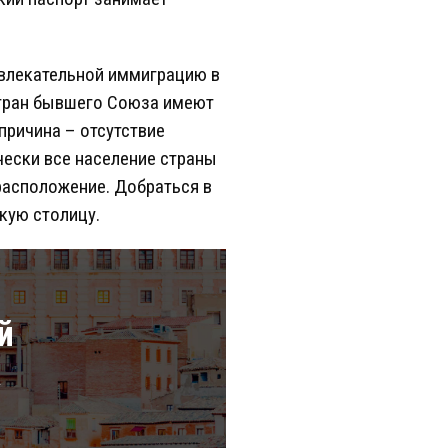
ивлекательной иммиграцию в
стран бывшего Союза имеют
причина – отсутствие
чески все население страны
 расположение. Добраться в
кую столицу.
й
а