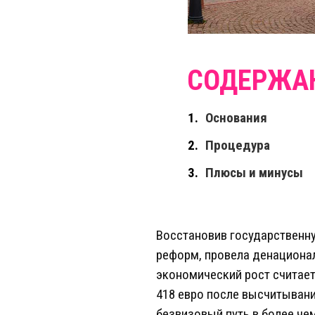
Основания
Процедура
Плюсы и минусы
Восстановив государственн
реформ, провела денационал
экономический рост считает
418 евро после высчитывани
безвизовый путь в более че