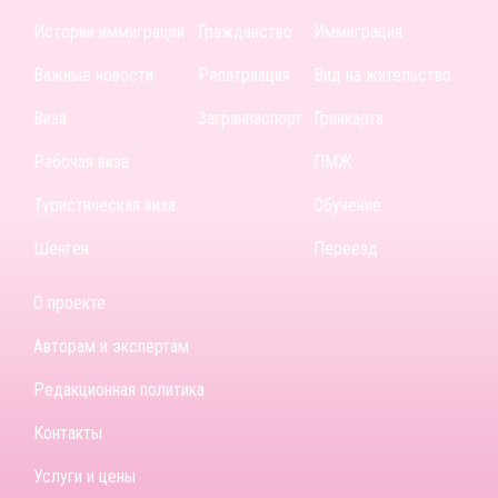
Истории иммиграции
Гражданство
Иммиграция
Важные новости
Репатриация
Вид на жительство
Виза
Загранпаспорт
Гринкарта
Рабочая виза
ПМЖ
Туристическая виза
Обучение
Шенген
Переезд
О проекте
Авторам и экспертам
Редакционная политика
Контакты
Услуги и цены