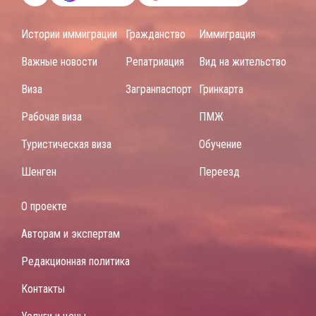
Истории иммиграции
Гражданство
Иммиграция
Важные новости
Репатриация
Вид на жительство
Виза
Загранпаспорт
Гринкарта
Рабочая виза
ПМЖ
Туристическая виза
Обучение
Шенген
Переезд
О проекте
Авторам и экспертам
Редакционная политика
Контакты