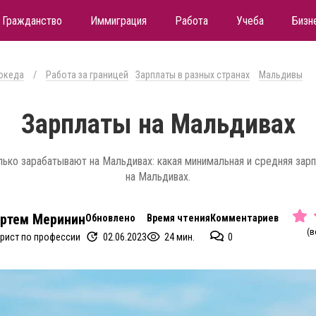
Гражданство
Иммиграция
Работа
Учеба
Бизн
океда
/
Работа за границей
Зарплаты в разных странах
Мальдивы
Зарплаты на Мальдивах
ько зарабатывают на Мальдивах: какая минимальная и средняя зар
на Мальдивах.
ртем Меринин
Обновлено
Время чтения
Комментариев
(в
02.06.2023
24 мин.
0
рист по профессии