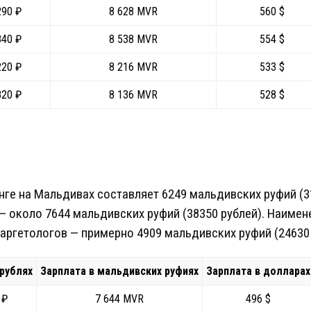
290 ₽
8 628 MVR
560 $
840 ₽
8 538 MVR
554 $
220 ₽
8 216 MVR
533 $
820 ₽
8 136 MVR
528 $
нге на Мальдивах составляет 6249 мальдивских руфий (3
 около 7644 мальдивских руфий (38350 рублей). Наимен
аргетологов — примерно 4909 мальдивских руфий (24630 
 рублях
Зарплата в мальдивских руфиях
Зарплата в долларах
 ₽
7 644 MVR
496 $