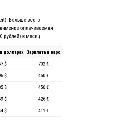
ей). Больше всего
Наименее оплачиваемая
 рублей) в месяц.
 в долларах
Зарплата в евро
57 $
702 €
96 $
460 €
85 $
450 €
59 $
426 €
44 $
411 €