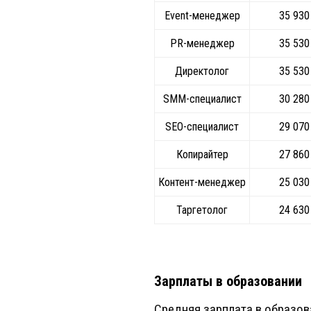
Event-менеджер
35 930
PR-менеджер
35 530
Директолог
35 530
SMM-специалист
30 280
SEO-специалист
29 070
Копирайтер
27 860
Контент-менеджер
25 030
Таргетолог
24 630
Зарплаты в образовании
Средняя зарплата в образов