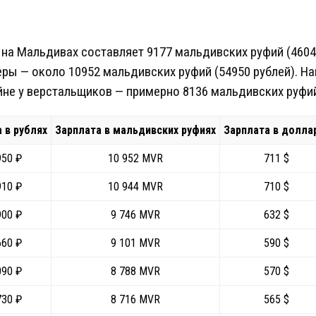
 на Мальдивах составляет 9177 мальдивских руфий (4604
ры — около 10952 мальдивских руфий (54950 рублей). Н
не у верстальщиков — примерно 8136 мальдивских руфий 
 в рублях
Зарплата в мальдивских руфиях
Зарплата в долла
950 ₽
10 952 MVR
711 $
910 ₽
10 944 MVR
710 $
900 ₽
9 746 MVR
632 $
660 ₽
9 101 MVR
590 $
090 ₽
8 788 MVR
570 $
730 ₽
8 716 MVR
565 $