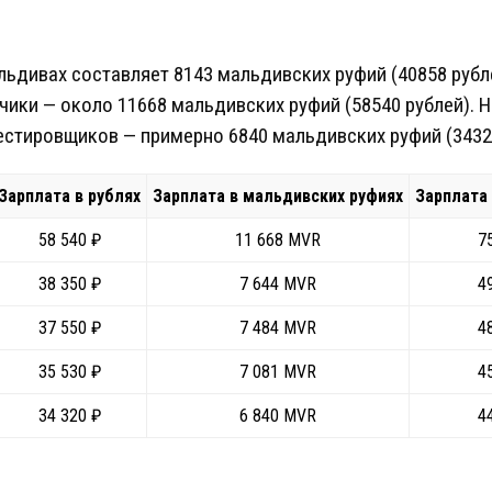
альдивах составляет 8143 мальдивских руфий (40858 рубл
ики — около 11668 мальдивских руфий (58540 рублей). 
тестировщиков — примерно 6840 мальдивских руфий (34320
Зарплата в рублях
Зарплата в мальдивских руфиях
Зарплата
58 540 ₽
11 668 MVR
7
38 350 ₽
7 644 MVR
4
37 550 ₽
7 484 MVR
4
35 530 ₽
7 081 MVR
4
34 320 ₽
6 840 MVR
4