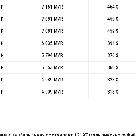
 ₽
7 161 MVR
464 $
 ₽
7 081 MVR
459 $
 ₽
7 081 MVR
459 $
 ₽
6 035 MVR
391 $
 ₽
5 794 MVR
376 $
 ₽
5 553 MVR
360 $
 ₽
4 989 MVR
323 $
 ₽
4 909 MVR
318 $
ании на Мальдивах составляет 13197 мальдивских руфий 