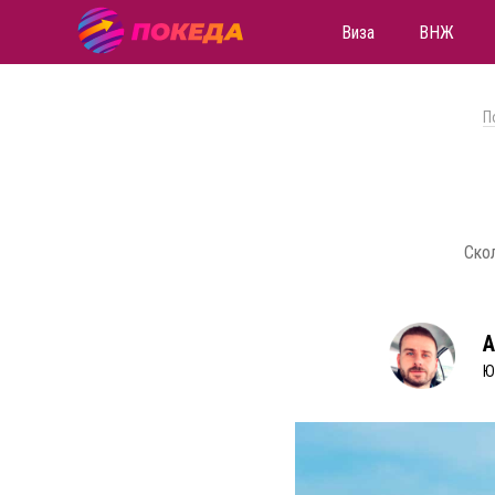
Виза
ВНЖ
П
Скол
А
Ю