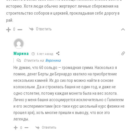
историю. Хотя люди обычно жертвуют личные сбережения на
строительство соборов и церквей, прокладывая себе дорогу в
рай.
Ответить
0
Марина
6 лет назад
Ответить на
Вероника
Не думаю, что 60 сольдо — громадная сумма. Насколько я
помню, денег Берты ди Бернардо хватило на приобретение
нескольких камней. Их до сих пор можно найти в основе
колокольни. Да и строилась башня не один год, и даже не
одно столетие, потому каждая монета была на вес золота.
Лично у меня башня ассоциируется исключительно с Галилеем
и его экспериментами (все-таки курс школьный курс физики не
прошел зря), хоть многие пришли к выводу, что все это
легенды.
Ответить
0