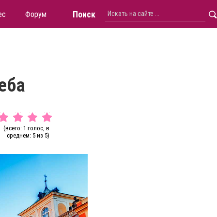
Поиск
ес
Форум
еба
(всего: 1 голос, в
среднем: 5 из 5)