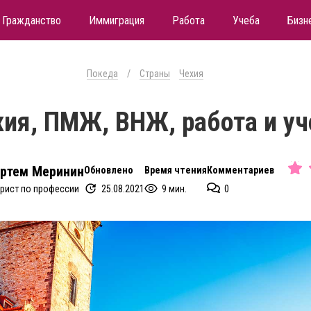
Гражданство
Иммиграция
Работа
Учеба
Бизн
Покеда
/
Страны
Чехия
хия, ПМЖ, ВНЖ, работа и уч
ртем Меринин
Обновлено
Время чтения
Комментариев
25.08.2021
9 мин.
0
рист по профессии