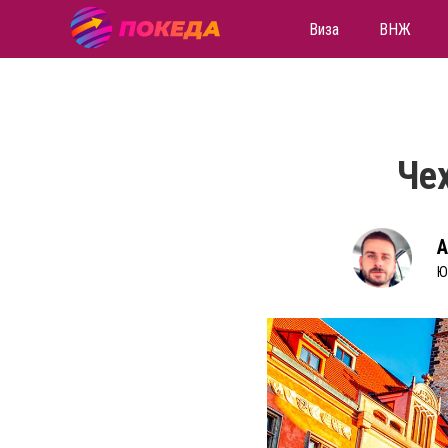
Виза
ВНЖ
Че
А
Ю