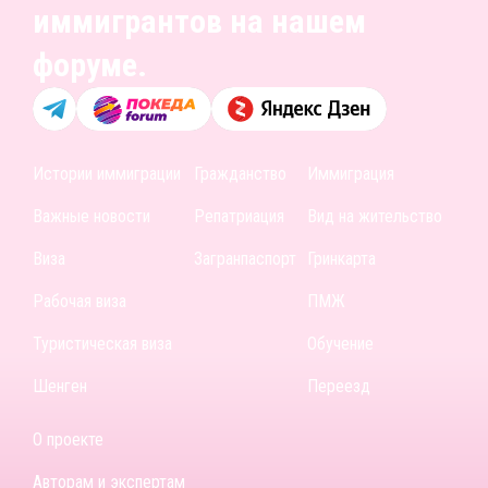
иммигрантов на нашем
форуме.
Истории иммиграции
Гражданство
Иммиграция
Важные новости
Репатриация
Вид на жительство
Виза
Загранпаспорт
Гринкарта
Рабочая виза
ПМЖ
Туристическая виза
Обучение
Шенген
Переезд
О проекте
Авторам и экспертам