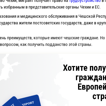
во Чехии, мигрант получает право на
трудоустройство
в 
ь избранным в представительские органы Чехии и ЕС.
разования и медицинского обслуживания в Чешской Респу
ударства жители постсоветских государств, даже в круп
ень преимуществ, которые имеют чешские граждане. Но 
 вопросом, как получить подданство этой страны.
Хотите пол
граждан
Европе
стр