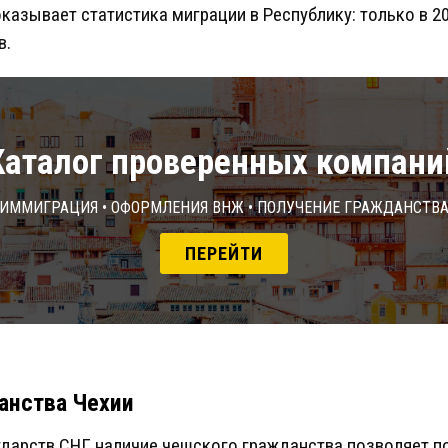
казывает статистика миграции в Республику: только в 20
в.
Каталог проверенных компани
Иммиграция • Оформления ВНЖ • Получение гражданств
ПЕРЕЙТИ
анства Чехии
ударств СНГ наличие чешского гражданства позволяет п