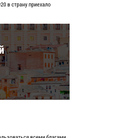
20 в страну приехало
й
а
ользоваться всеми благами,