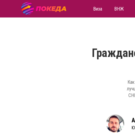
Виза
ВНЖ
Гражданс
Как
луч
СНГ
А
Ю