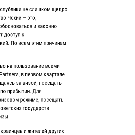
еспублики не слишком щедро
во Чехии — это,
 обосноваться и законно
т доступ к
кий. По всем этим причинам
аво на пользование всеми
artners, в первом квартале
ащаясь за визой, посещать
 по прибытии. Для
езвизовом режиме, посещать
советских государств
изы.
украинцев и жителей других