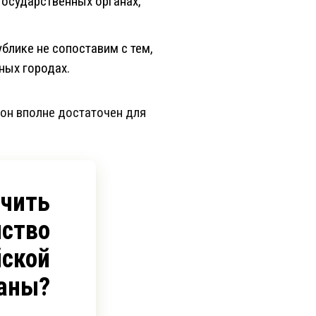
государственных органах,
блике не сопоставим с тем,
ных городах.
он вполне достаточен для
учить
ство
йской
аны?