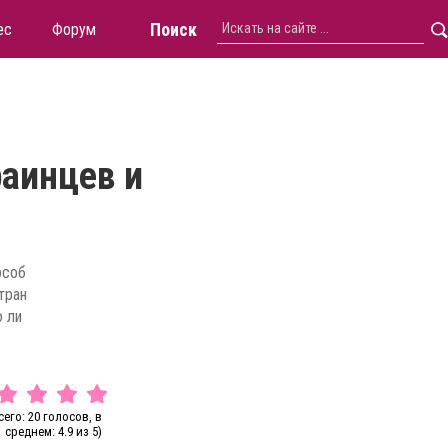
Поиск
ес
Форум
раинцев и
особ
тран
о ли
сего: 20 голосов, в
среднем: 4.9 из 5)