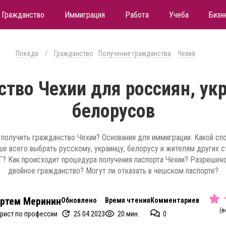
Гражданство
Иммиграция
Работа
Учеба
Бизн
Покеда
/
Гражданство
Получение гражданства
Чехия
тво Чехии для россиян, ук
белорусов
 получить гражданство Чехии? Основания для иммиграции. Какой сп
ше всего выбрать русскому, украинцу, белорусу и жителям других с
? Как происходит процедура получения паспорта Чехии? Разрешен
двойное гражданство? Могут ли отказать в чешском паспорте?
ртем Меринин
Обновлено
Время чтения
Комментариев
(в
25.04.2023
20 мин.
0
рист по профессии