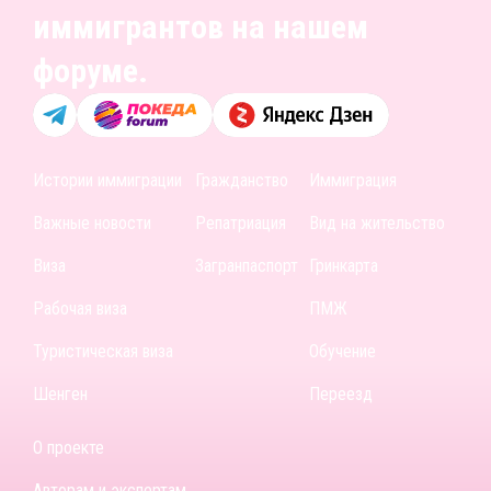
иммигрантов на нашем
форуме.
Истории иммиграции
Гражданство
Иммиграция
Важные новости
Репатриация
Вид на жительство
Виза
Загранпаспорт
Гринкарта
Рабочая виза
ПМЖ
Туристическая виза
Обучение
Шенген
Переезд
О проекте
Авторам и экспертам