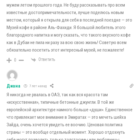
мужем летом прошлого года. Не буду рассказывать про всем
известные достопримечательности, лучше поделюсь новым
местом, который я открыла для себя в последней поездке — это
Музей кофе в районе Аль-Фахиди. Я большой любитель этого
благородного напитка и могу сказать, что такого вкусного кофе
как в Дубаи не пила ни разу за всю свою жизнь! Советую всем
обязательно посетить этот интересный музей, не пожалеете!
Ответить
0
Диана
7 лет назад
Я никогда не рвалась в ОАЭ, так как вся красота там
«искусственная», типичные бетонные джунгли. В той же
европейской архитектуре намного больше «души». Единственное
что привлекает мое внимание в Эмиратах — это мечеть шейха
Зайда, очень хочется увидеть ее воочию. Ценовая политика
страны — это вообще отдельный момент. Хорошо отдохнуть
себе могут позволить только толстосумы или любовницы