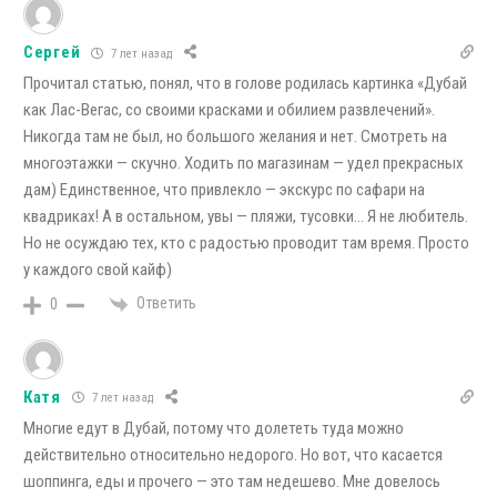
Сергей
7 лет назад
Прочитал статью, понял, что в голове родилась картинка «Дубай
как Лас-Вегас, со своими красками и обилием развлечений».
Никогда там не был, но большого желания и нет. Смотреть на
многоэтажки — скучно. Ходить по магазинам — удел прекрасных
дам) Единственное, что привлекло — экскурс по сафари на
квадриках! А в остальном, увы — пляжи, тусовки… Я не любитель.
Но не осуждаю тех, кто с радостью проводит там время. Просто
у каждого свой кайф)
Ответить
0
Катя
7 лет назад
Многие едут в Дубай, потому что долететь туда можно
действительно относительно недорого. Но вот, что касается
шоппинга, еды и прочего — это там недешево. Мне довелось