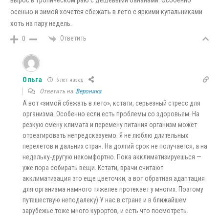
вырос в тропическом раю с дешевыми бананами. Особенно
осенью и зимой хочется сбежать в лето с яркими купальниками
хоть на пару недель.
Ответить
0
Ольга
6 лет назад
Ответить на
Вероника
А вот «зимой сбежать в лето», кстати, серьезный стресс для
организма. Особенно если есть проблемы со здоровьем. На
резкую смену климата и перемену питания организм может
отреагировать непредсказуемо. Я не люблю длительных
перелетов и дальних стран. На долгий срок не получается, а на
недельку-другую некомфортно. Пока акклиматизируешься —
уже пора собирать вещи. Кстати, врачи считают
акклиматизация это еще цветочки, а вот обратная адаптация
для организма намного тяжелее протекает у многих. Поэтому
путешествую неподалеку) У нас в стране и в ближайшем
зарубежье тоже много курортов, и есть что посмотреть.