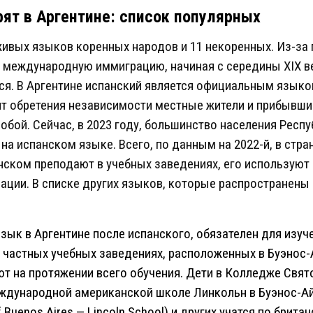
рят в Аргентине: список популярных
живых языков коренных народов и 11 некоренных. Из-за
 международную иммиграцию, начиная с середины ХІХ ве
я. В Аргентине испанский является официальным языко
нт обретения независимости местные жители и прибывш
ой. Сейчас, в 2023 году, большинство населения Респуб
на испанском языке. Всего, по данным на 2022-й, в стр
нском преподают в учебных заведениях, его используют 
ции. В списке других языков, которые распространены 
зык в Аргентине после испанского, обязателен для изуч
В частных учебных заведениях, расположенных в Буэнос-
т на протяжении всего обучения. Дети в Колледже Свято
международной американской школе Линкольн в Буэнос-Ай
of Buenos Aires — Lincoln School) и других учатся по бри