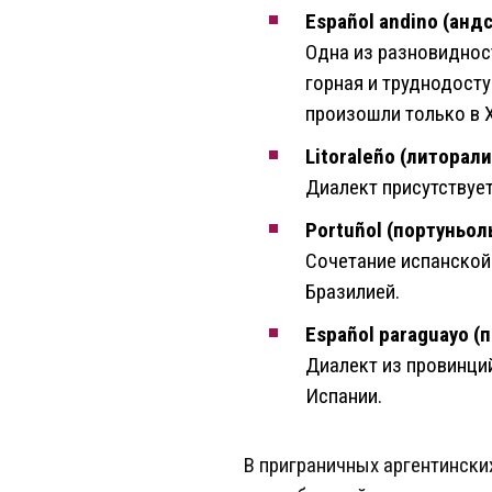
Español andino (анд
Одна из разновиднос
горная и труднодост
произошли только в X
Litoraleño (литорали
Диалект присутствует
Portuñol (портуньоль
Сочетание испанской 
Бразилией.
Español paraguayo (
Диалект из провинций
Испании.
В приграничных аргентински