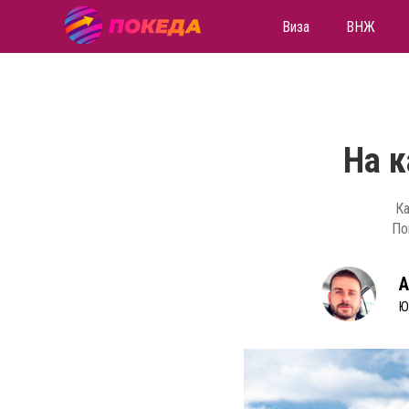
Виза
ВНЖ
На к
Ка
По
А
Ю