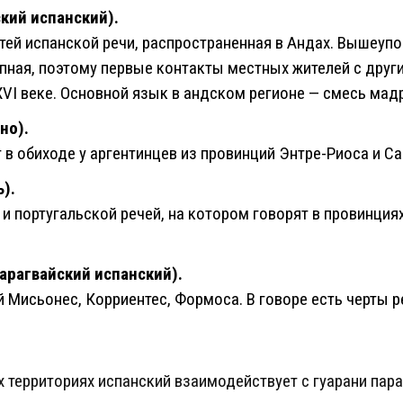
ский испанский).
тей испанской речи, распространенная в Андах. Вышеупо
упная, поэтому первые контакты местных жителей с друг
VI веке. Основной язык в андском регионе — смесь мадр
но).
 в обиходе у аргентинцев из провинций Энтре-Риоса и Са
).
и португальской речей, на котором говорят в провинция
парагвайский испанский).
 Мисьонес, Корриентес, Формоса. В говоре есть черты р
х территориях испанский взаимодействует с гуарани пара