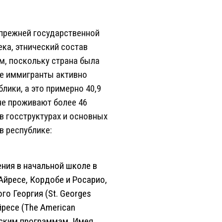
 прежней государственной
ка, этнический состав
м, поскольку страна была
ие иммигранты активно
лики, а это примерно 40,9
ане проживают более 46
в госструктурах и основных
в республике:
ения в начальной школе в
Айресе, Кордобе и Росарио,
го Георгия (St. Georges
ресе (The American
танским программам. Имея