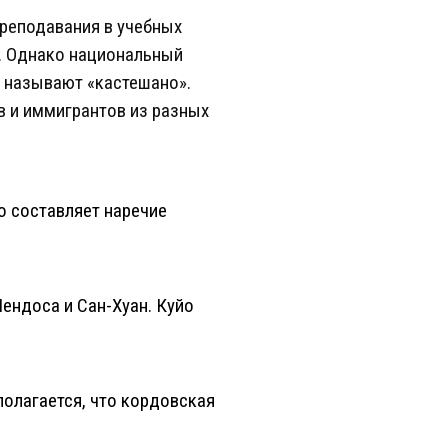
преподавания в учебных
и. Однако национальный
 называют «кастешано».
 и иммигрантов из разных
о составляет наречие
ендоса и Сан-Хуан. Куйо
полагается, что кордовская