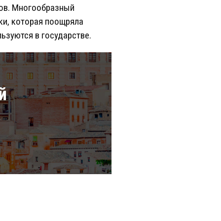
тов. Многообразный
ки, которая поощряла
ьзуются в государстве.
й
а