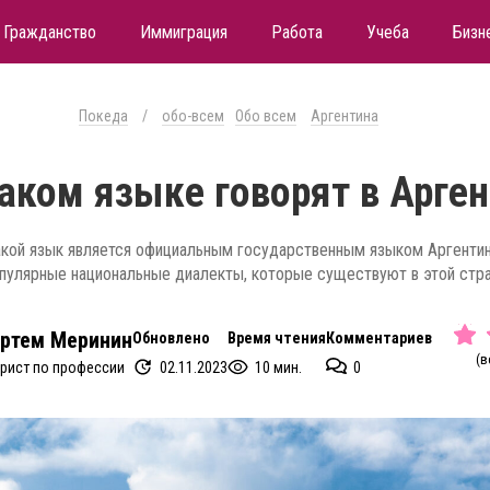
Гражданство
Иммиграция
Работа
Учеба
Бизн
Покеда
/
обо-всем
Обо всем
Аргентина
аком языке говорят в Арге
кой язык является официальным государственным языком Аргенти
пулярные национальные диалекты, которые существуют в этой стра
ртем Меринин
Обновлено
Время чтения
Комментариев
(в
02.11.2023
10 мин.
0
рист по профессии