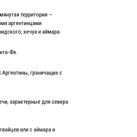
мянутая территория —
ими аргентинцами
идского, кечуа и аймара.
нта-Фе.
х Аргентины, граничащих с
ечи, характерные для севера
гвайцев или с аймара и