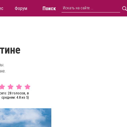
Поиск
ес
Форум
нтине
ны.
не.
сего: 28 голосов, в
среднем: 4.8 из 5)