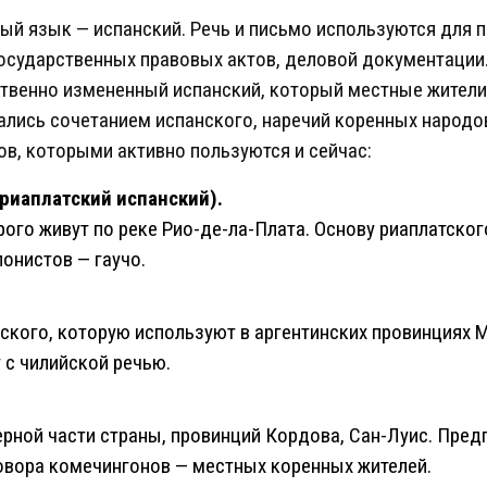
ый язык — испанский. Речь и письмо используются для 
государственных правовых актов, деловой документаци
ственно измененный испанский, который местные жители
лись сочетанием испанского, наречий коренных народов
ов, которыми активно пользуются и сейчас:
 (риаплатский испанский).
рого живут по реке Рио-де-ла-Плата. Основу риаплатског
онистов — гаучо.
ского, которую используют в аргентинских провинциях М
 с чилийской речью.
рной части страны, провинций Кордова, Сан-Луис. Пред
говора комечингонов — местных коренных жителей.