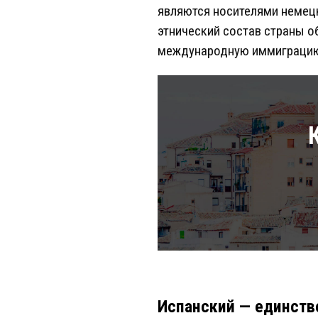
являются носителями немецк
этнический состав страны о
международную иммиграцию. 
Испанский — единств