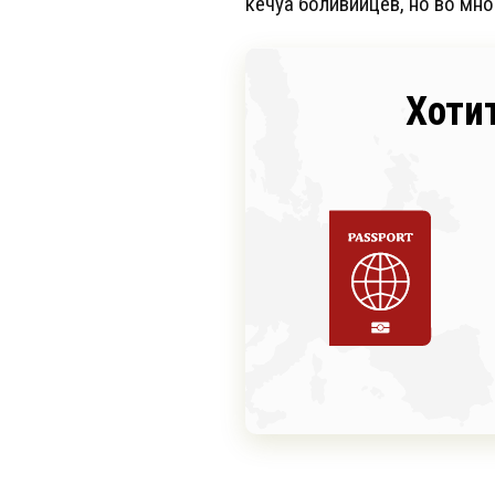
кечуа боливийцев, но во мн
Хоти