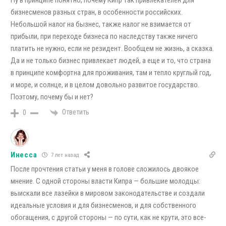
Ну в принципе понятно, почему Кипр так привлекателен для
бизнесменов разных стран, в особенности российских.
Небольшой налог на бызнес, также налог не взимается от
прибыли, при переходе бизнеса по наследству также ничего
платить не нужно, если не резидент. Вообщем не жизнь, а сказка.
Да и не только бизнес привлекает людей, а еще и то, что страна
в принципе комфортна для проживания, там и тепло круглый год,
и море, и солнце, и в целом довольно развитое государство.
Поэтому, почему бы и нет?
Ответить
0
Инесса
7 лет назад
После прочтения статьи у меня в голове сложилось двоякое
мнение. С одной стороны власти Кипра — большие молодцы:
выискали все лазейки в мировом законодательстве и создали
идеальные условия и для бизнесменов, и для собственного
обогащения, с другой стороны — по сути, как не крути, это все-