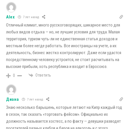
Alex
7 лет назад
Отличный климат, много русскоговорящих, шикарное место для
любых видов отдыха — но, не лучшие условия для труда. Малая
территория, туризм чуть-ли не единственная статья доходов и
местным более негде работать. Все иностранцы на учете, а их
деятельность, бизнес жестко контролируют. Даже если удастся
посредственному человеку устроится, не стоит расчитывать на
высокие прибыли, хоть республика и входит в Евросоюз.
Ответить
0
Диана
7 лет назад
Знаю несколько барышень, которые летают на Кипр каждый год
в сезон, так сказать «торговать фейсом». Официально их
должность называется хостесс, а по факту — девушки разводят
посетителей разных клубов и баров на алкоголь и с этого