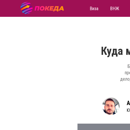
Виза
ВНЖ
Куда 
Б
пр
дело
А
Ю