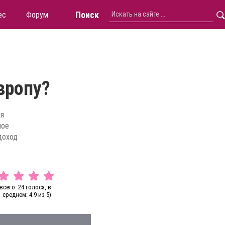
Поиск
ес
Форум
вропу?
ля
ное
доход
всего: 24 голоса, в
среднем: 4.9 из 5)