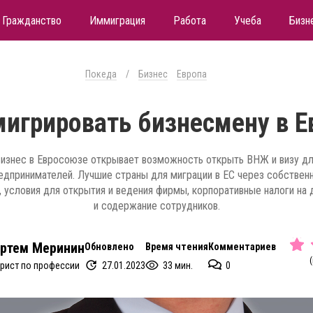
Гражданство
Иммиграция
Работа
Учеба
Бизн
Покеда
/
Бизнес
Европа
мигрировать бизнесмену в Е
изнес в Евросоюзе открывает возможность открыть ВНЖ и визу д
едпринимателей. Лучшие страны для миграции в ЕС через собствен
, условия для открытия и ведения фирмы, корпоративные налоги на 
и содержание сотрудников.
ртем Меринин
Обновлено
Время чтения
Комментариев
(
27.01.2023
33 мин.
0
рист по профессии