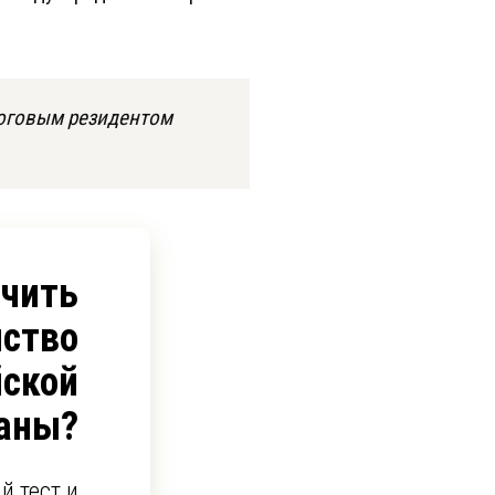
логовым резидентом
учить
ство
йской
аны?
й тест и