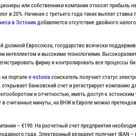
 акционеры или собственники компании относят прибыль 
г в 20%. Начиная с третьего года таких выплат ставка 
неса в Эстонии
добавляется отсутствие двойного налого
й долиной Евросоюза, государство всячески поддержив
ным интеллектом и высокими технологиями. Высокоразви
егистрировать фирму и контролировать все процессы биз
e на портале
e-estonia
соискатель получает статус электр
 открывает банковский счет и регистрирует компанию д
нтооборотом и отчетностью, иметь доступ к эстонским
в считанные минуты, на ВНЖ в Европе можно претендова
мпании – €190. На расчетный счет предприятия необход
лендарного года. Электронный резидент получает IBAN 