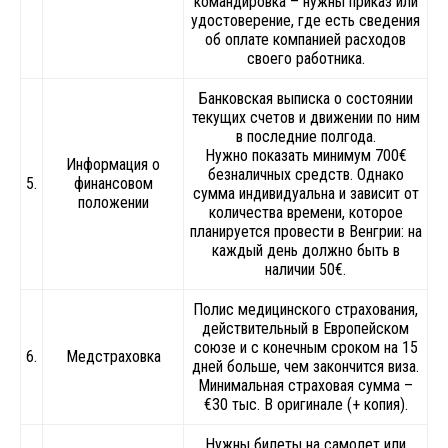
командировка – нужны приказ или
удостоверение, где есть сведения
об оплате компанией расходов
своего работника.
Банковская выписка о состоянии
текущих счетов и движении по ним
в последние полгода.
Нужно показать минимум 700€
Информация о
безналичных средств. Однако
5.
финансовом
сумма индивидуальна и зависит от
положении
количества времени, которое
планируется провести в Венгрии: на
каждый день должно быть в
наличии 50€.
Полис медицинского страхования,
действительный в Европейском
союзе и с конечным сроком на 15
6.
Медстраховка
дней больше, чем закончится виза.
Минимальная страховая сумма –
€30 тыс. В оригинале (+ копия).
Нужны билеты на самолет или