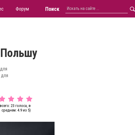
Поиск
ес
Форум
 Польшу
 для
 для
всего: 23 голоса, в
среднем: 4.9 из 5)