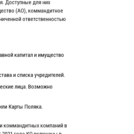
я. Доступные для них
щество (АО), коммандитное
аниченной ответственностью
ставной капитал и имущество
става и списка учредителей.
ческие лица. Возможно
или Карты Поляка.
ики коммандитных компаний в
С 2021 года КО включены в