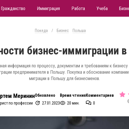
Гражданство
Иммиграция
Работа
Учеба
Бизн
Покеда
/
Бизнес
Польша
ности бизнес-иммиграции в
ная информация по процессу, документам и требованиям к бизнесу
грации предпринимателя в Польшу. Покупка и обоснование компании
миграции в Польшу для бизнесменов.
ртем Меринин
Обновлено
Время чтения
Комментариев
(
27.01.2023
20 мин.
0
рист по профессии