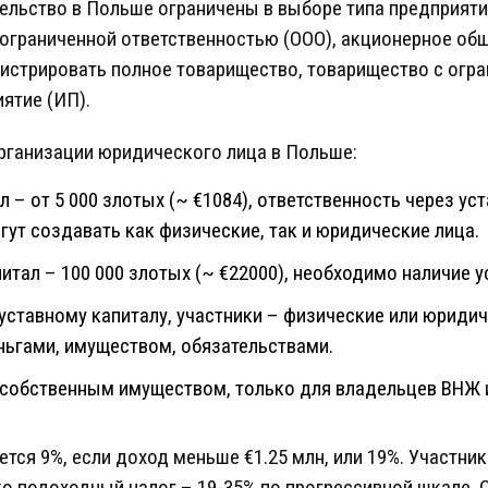
ельство в Польше ограничены в выборе типа предприяти
ограниченной ответственностью (ООО), акционерное об
гистрировать полное товарищество, товарищество с огр
ятие (ИП).
рганизации юридического лица в Польше:
ал – от 5 000 злотых (~ €1084), ответственность через у
ут создавать как физические, так и юридические лица.
итал – 100 000 злотых (~ €22000), необходимо наличие у
к уставному капиталу, участники – физические или юриди
ньгами, имуществом, обязательствами.
ь собственным имуществом, только для владельцев ВНЖ 
ется 9%, если доход меньше €1.25 млн, или 19%. Участн
о подоходный налог – 19-35% по прогрессивной шкале. 