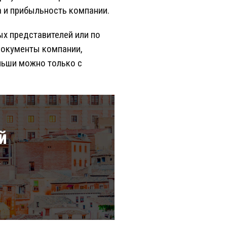
а и прибыльность компании.
х представителей или по
документы компании,
льши можно только с
й
а