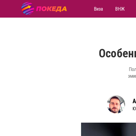
Виза
ВНЖ
Особен
Пол
эми
А
Ю