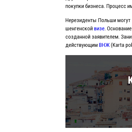
покупки бизнеса. Процесс и
Нерезиденты Польши могут 
шенгенской
визе
. Основани
созданной заявителем. Зан
действующим
ВНЖ
(Karta pо