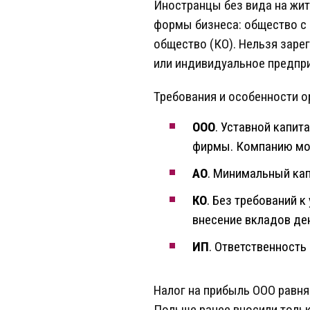
Иностранцы без вида на жит
формы бизнеса: общество с 
общество (КО). Нельзя заре
или индивидуальное предпри
Требования и особенности о
ООО
. Уставной капит
фирмы. Компанию мог
АО
. Минимальный кап
КО
. Без требований 
внесение вкладов де
ИП
. Ответственност
Налог на прибыль ООО равня
Польше ранее вносили тольк