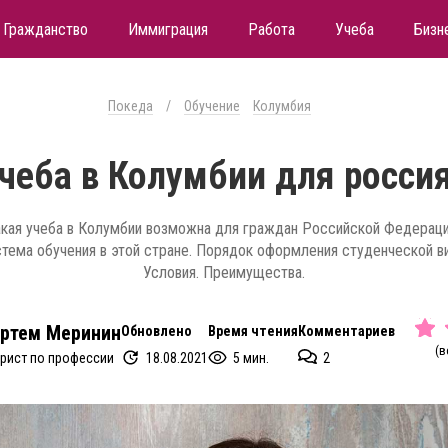
Гражданство
Иммиграция
Работа
Учеба
Бизн
Покеда
/
Обучение
Колумбия
чеба в Колумбии для росси
кая учеба в Колумбии возможна для граждан Российской Федерац
тема обучения в этой стране. Порядок оформления студенческой в
Условия. Преимущества.
ртем Меринин
Обновлено
Время чтения
Комментариев
(в
18.08.2021
5 мин.
2
рист по профессии