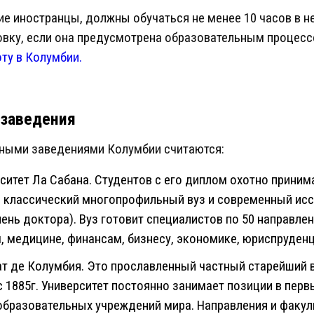
гие иностранцы, должны обучаться не менее 10 часов в 
овку, если она предусмотрена образовательным процесс
оту в Колумбии.
 заведения
ными заведениями Колумбии считаются:
итет Ла Сабана. Студентов с его диплом охотно принима
е классический многопрофильный вуз и современный исс
ень доктора). Вуз готовит специалистов по 50 направле
 медицине, финансам, бизнесу, экономике, юриспруденц
ат де Колумбия. Это прославленный частный старейший 
т с 1885г. Университет постоянно занимает позиции в пер
бразовательных учреждений мира. Направления и факул