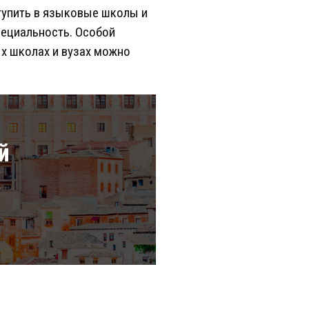
тупить в языковые школы и
пециальность. Особой
х школах и вузах можно
й
а