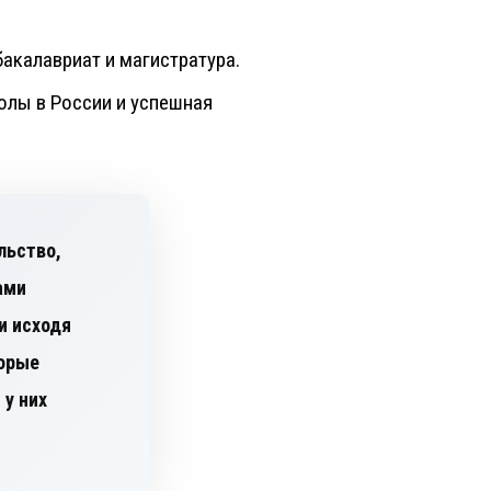
бакалавриат и магистратура.
олы в России и успешная
льство,
ами
и исходя
торые
у них