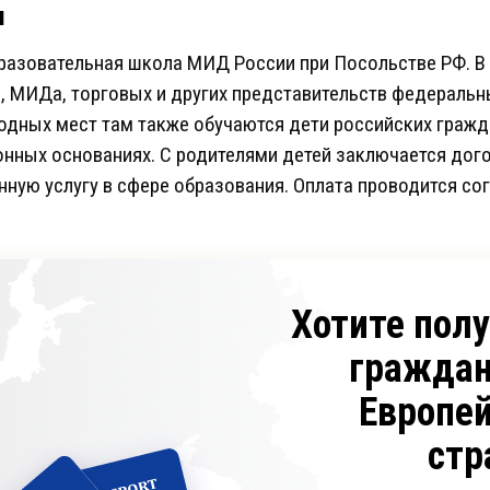
я
разовательная школа МИД России при Посольстве РФ. В 
, МИДа, торговых и других представительств федеральн
одных мест там также обучаются дети российских граж
онных основаниях. С родителями детей заключается до
нную услугу в сфере образования. Оплата проводится со
Хотите пол
граждан
Европе
стр