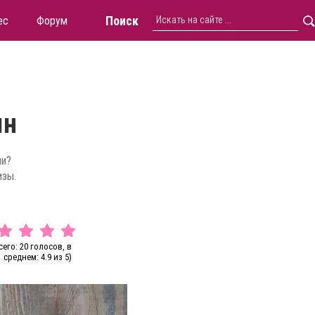
Поиск
ес
Форум
ян
ии?
изы.
сего: 20 голосов, в
среднем: 4.9 из 5)