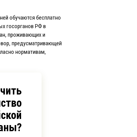
ней обучаются бесплатно
ых госорганов РФ в
дан, проживающих и
говор, предусматривающей
гласно нормативам,
учить
ство
йской
аны?