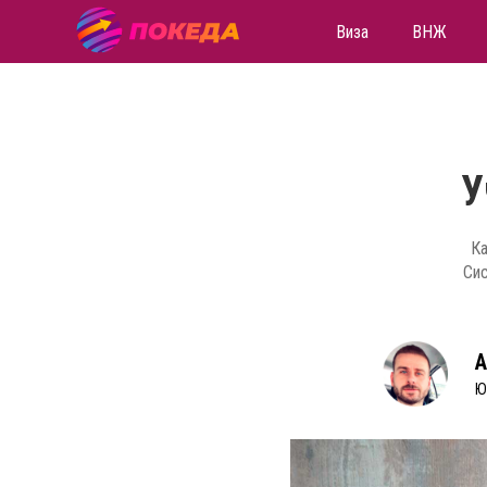
Виза
ВНЖ
У
Ка
Сис
А
Ю