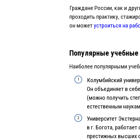
Граждане России, как и дру
проходить практику, стажир
он может
устроиться на раб
Популярные учебные
Наиболее популярными учеб
Колумбийский универс
Он объединяет в себ
(можно получить степ
естественным наукам,
Университет Экстерн
в г. Богота, работае
престижных высших о