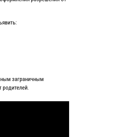
ъявить:
личным заграничным
т родителей.