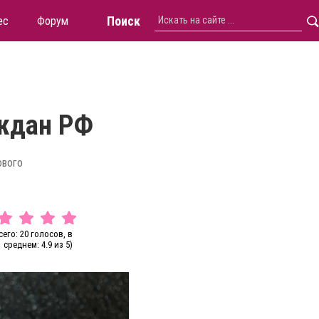
Поиск
ес
Форум
аждан РФ
ового
сего: 20 голосов, в
среднем: 4.9 из 5)