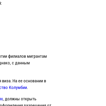
:
ытии филиалов мигрантам
Однако, с данным
виза. На ее основании в
ство Колумбии
.
ях
, должны открыть
я оформления разрешения от