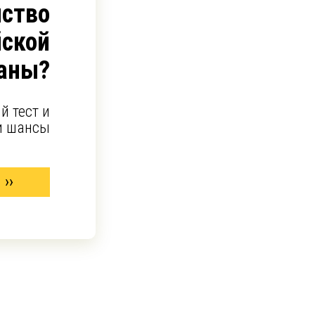
ство
йской
аны?
й тест и
и шансы