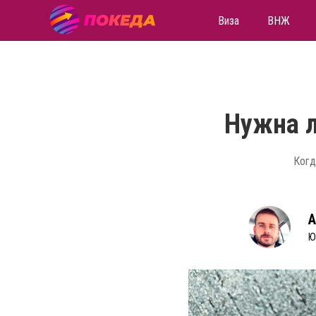
Виза
ВНЖ
Нужна л
Когд
А
Ю