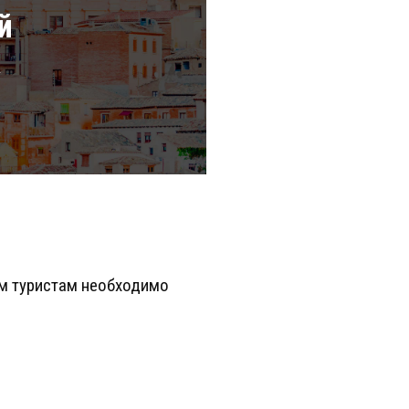
й
а
ым туристам необходимо