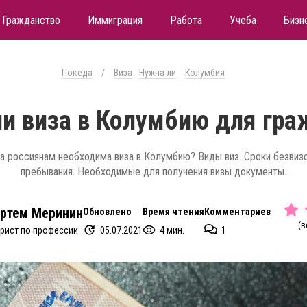
Гражданство
Иммиграция
Работа
Учеба
Бизн
Покеда
/
Виза
Нужна ли
Колумбия
и виза в Колумбию для гр
а россиянам необходима виза в Колумбию? Виды виз. Сроки безвиз
пребывания. Необходимые для получения визы документы.
ртем Меринин
Обновлено
Время чтения
Комментариев
(в
05.07.2021
4 мин.
1
рист по профессии