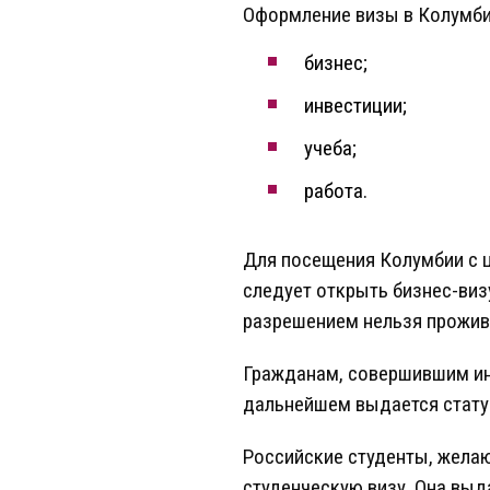
Оформление визы в Колумби
бизнес;
инвестиции;
учеба;
работа.
Для посещения Колумбии с ц
следует открыть бизнес-визу
разрешением нельзя прожива
Гражданам, совершившим инв
дальнейшем выдается стату
Российские студенты, жела
студенческую визу. Она выд