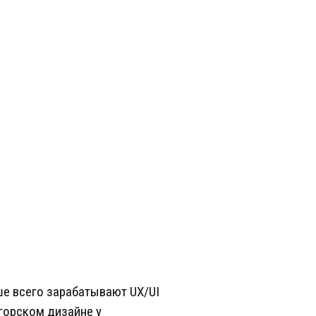
ьше всего зарабатывают UX/UI
огорском дизайне у