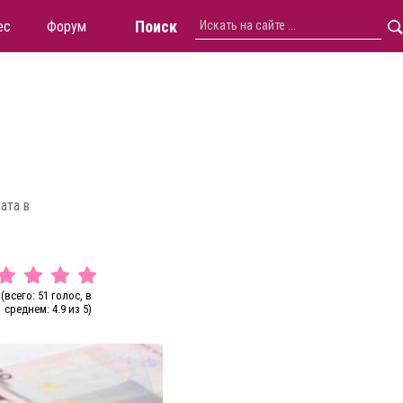
Поиск
ес
Форум
ата в
(всего: 51 голос, в
среднем: 4.9 из 5)