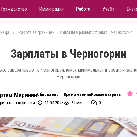
Гражданство
Иммиграция
Работа
Учеба
Бизн
кеда
/
Работа за границей
Зарплаты в разных странах
Черногория
Зарплаты в Черногории
ько зарабатывают в Черногории: какая минимальная и средняя зарпл
Черногории
ртем Меринин
Обновлено
Время чтения
Комментариев
11.04.2023
22 мин.
0
рист по профессии