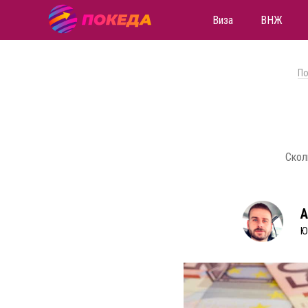
Виза
ВНЖ
По
Скол
А
Ю