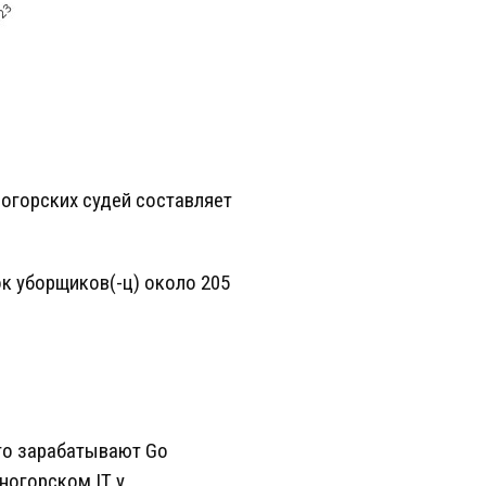
огорских судей составляет
к уборщиков(-ц) около 205
его зарабатывают Go
ногорском IT у