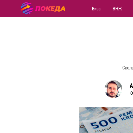
Виза
ВНЖ
Сколь
А
Ю