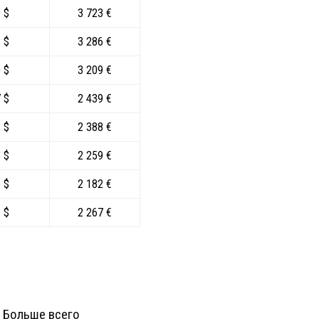
 $
3 723 €
 $
3 286 €
 $
3 209 €
 $
2 439 €
 $
2 388 €
 $
2 259 €
 $
2 182 €
 $
2 267 €
. Больше всего