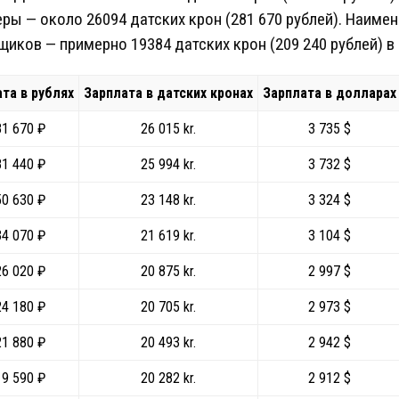
ры — около 26094 датских крон (281 670 рублей). Наиме
иков — примерно 19384 датских крон (209 240 рублей) в
та в рублях
Зарплата в датских кронах
Зарплата в долларах
1 670 ₽
26 015 kr.
3 735 $
1 440 ₽
25 994 kr.
3 732 $
0 630 ₽
23 148 kr.
3 324 $
4 070 ₽
21 619 kr.
3 104 $
6 020 ₽
20 875 kr.
2 997 $
4 180 ₽
20 705 kr.
2 973 $
1 880 ₽
20 493 kr.
2 942 $
9 590 ₽
20 282 kr.
2 912 $