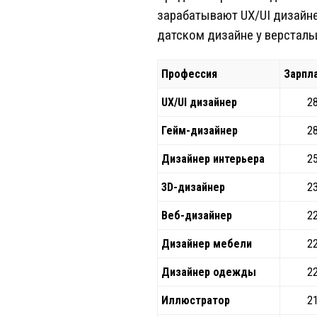
зарабатывают UX/UI дизайне
датском дизайне у верстальщ
Профессия
Зарпла
UX/UI дизайнер
28
Гейм-дизайнер
28
Дизайнер интерьера
25
3D-дизайнер
23
Веб-дизайнер
22
Дизайнер мебели
22
Дизайнер одежды
22
Иллюстратор
21