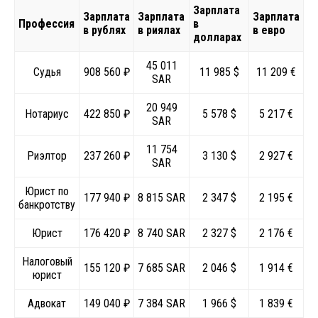
Зарплата
Зарплата
Зарплата
Зарплата
Профессия
в
в рублях
в риялах
в евро
долларах
45 011
Судья
908 560 ₽
11 985 $
11 209 €
SAR
20 949
Нотариус
422 850 ₽
5 578 $
5 217 €
SAR
11 754
Риэлтор
237 260 ₽
3 130 $
2 927 €
SAR
Юрист по
177 940 ₽
8 815 SAR
2 347 $
2 195 €
банкротству
Юрист
176 420 ₽
8 740 SAR
2 327 $
2 176 €
Налоговый
155 120 ₽
7 685 SAR
2 046 $
1 914 €
юрист
Адвокат
149 040 ₽
7 384 SAR
1 966 $
1 839 €