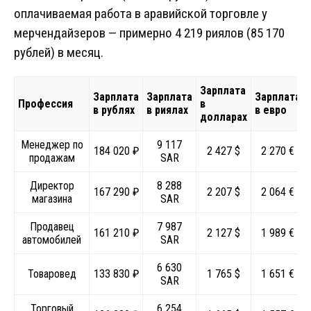
оплачиваемая работа в аравийской торговле у
мерчендайзеров — примерно 4 219 риялов (85 170
рублей) в месяц.
Зарплата
Зарплата
Зарплата
Зарплата
Профессия
в
в рублях
в риялах
в евро
долларах
Менеджер по
9 117
184 020 ₽
2 427 $
2 270 €
продажам
SAR
Директор
8 288
167 290 ₽
2 207 $
2 064 €
магазина
SAR
Продавец
7 987
161 210 ₽
2 127 $
1 989 €
автомобилей
SAR
6 630
Товаровед
133 830 ₽
1 765 $
1 651 €
SAR
Торговый
6 254