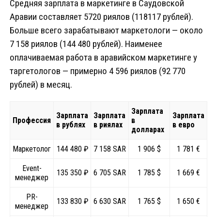
Средняя зарплата в маркетинге в Саудовской
Аравии составляет 5720 риялов (118117 рублей).
Больше всего зарабатывают маркетологи — около
7 158 риялов (144 480 рублей). Наименее
оплачиваемая работа в аравийском маркетинге у
таргетологов — примерно 4 596 риялов (92 770
рублей) в месяц.
Зарплата
Зарплата
Зарплата
Зарплата
Профессия
в
в рублях
в риялах
в евро
долларах
Маркетолог
144 480 ₽
7 158 SAR
1 906 $
1 781 €
Event-
135 350 ₽
6 705 SAR
1 785 $
1 669 €
менеджер
PR-
133 830 ₽
6 630 SAR
1 765 $
1 650 €
менеджер