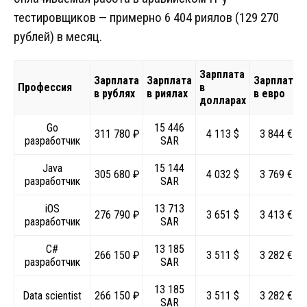
тестировщиков — примерно 6 404 риялов (129 270
рублей) в месяц.
Зарплата
Зарплата
Зарплата
Зарплата
Профессия
в
в рублях
в риялах
в евро
долларах
Go
15 446
311 780 ₽
4 113 $
3 844 €
разработчик
SAR
Java
15 144
305 680 ₽
4 032 $
3 769 €
разработчик
SAR
iOS
13 713
276 790 ₽
3 651 $
3 413 €
разработчик
SAR
C#
13 185
266 150 ₽
3 511 $
3 282 €
разработчик
SAR
13 185
Data scientist
266 150 ₽
3 511 $
3 282 €
SAR