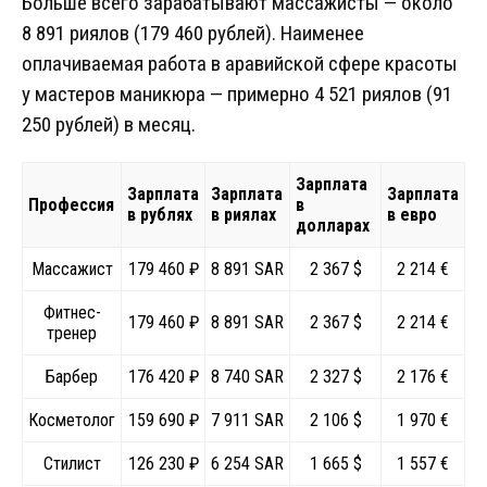
Больше всего зарабатывают массажисты — около
8 891 риялов (179 460 рублей). Наименее
оплачиваемая работа в аравийской сфере красоты
у мастеров маникюра — примерно 4 521 риялов (91
250 рублей) в месяц.
Зарплата
Зарплата
Зарплата
Зарплата
Профессия
в
в рублях
в риялах
в евро
долларах
Массажист
179 460 ₽
8 891 SAR
2 367 $
2 214 €
Фитнес-
179 460 ₽
8 891 SAR
2 367 $
2 214 €
тренер
Барбер
176 420 ₽
8 740 SAR
2 327 $
2 176 €
Косметолог
159 690 ₽
7 911 SAR
2 106 $
1 970 €
Стилист
126 230 ₽
6 254 SAR
1 665 $
1 557 €