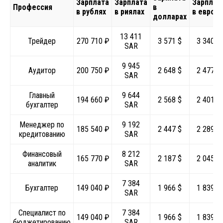
Зарплата
Зарплата
Зарплат
Профессия
в
в рублях
в риялах
в евро
долларах
13 411
Трейдер
270 710 ₽
3 571 $
3 340 €
SAR
9 945
Аудитор
200 750 ₽
2 648 $
2 477 €
SAR
Главный
9 644
194 660 ₽
2 568 $
2 401 €
бухгалтер
SAR
Менеджер по
9 192
185 540 ₽
2 447 $
2 289 €
кредитованию
SAR
Финансовый
8 212
165 770 ₽
2 187 $
2 045 €
аналитик
SAR
7 384
Бухгалтер
149 040 ₽
1 966 $
1 839 €
SAR
Специалист по
7 384
149 040 ₽
1 966 $
1 839 €
бюджетированию
SAR