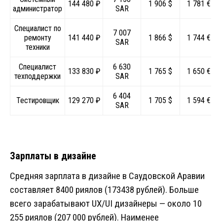
144 480 ₽
1 906 $
1 781 €
администратор
SAR
Специалист по
7 007
ремонту
141 440 ₽
1 866 $
1 744 €
SAR
техники
Специалист
6 630
133 830 ₽
1 765 $
1 650 €
техподдержки
SAR
6 404
Тестировщик
129 270 ₽
1 705 $
1 594 €
SAR
Зарплаты в дизайне
Средняя зарплата в дизайне в Саудовской Аравии
составляет 8400 риялов (173438 рублей). Больше
всего зарабатывают UX/UI дизайнеры — около 10
255 риялов (207 000 рублей). Наименее