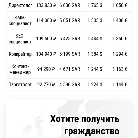
Директолог
133 830 ₽
6 630 SAR
1 765 $
1 650 €
SMM-
114 060 ₽
5 651 SAR
1 505 $
1 406 €
специалист
SEO-
109 500 ₽
5 425 SAR
1 444 $
1 350 €
специалист
Копирайтер
104 940 ₽
5 199 SAR
1 384 $
1 294 €
Контент-
94 290 ₽
4 671 SAR
1 244 $
1 163 €
менеджер
Таргетолог
92 770 ₽
4 596 SAR
1 224 $
1 144 €
Хотите получить
гражданство