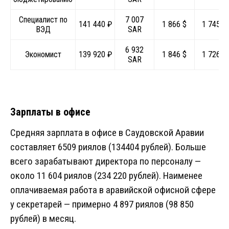
Специалист по
7 007
141 440 ₽
1 866 $
1 745 €
ВЭД
SAR
6 932
Экономист
139 920 ₽
1 846 $
1 726 €
SAR
Зарплаты в офисе
Средняя зарплата в офисе в Саудовской Аравии
составляет 6509 риялов (134404 рублей). Больше
всего зарабатывают директора по персоналу —
около 11 604 риялов (234 220 рублей). Наименее
оплачиваемая работа в аравийской офисной сфере
у секретарей — примерно 4 897 риялов (98 850
рублей) в месяц.