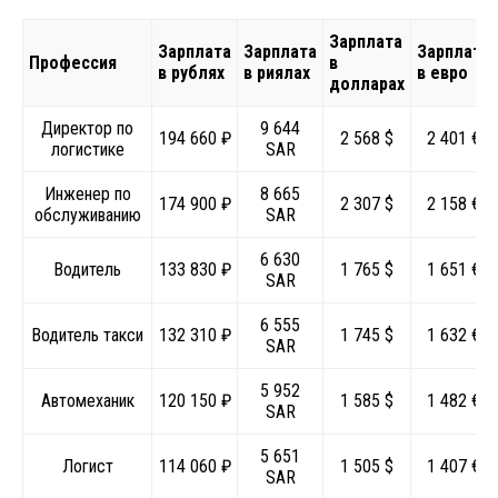
Зарплата
Зарплата
Зарплата
Зарплата
Профессия
в
в рублях
в риялах
в евро
долларах
Директор по
9 644
194 660 ₽
2 568 $
2 401 €
логистике
SAR
Инженер по
8 665
174 900 ₽
2 307 $
2 158 €
обслуживанию
SAR
6 630
Водитель
133 830 ₽
1 765 $
1 651 €
SAR
6 555
Водитель такси
132 310 ₽
1 745 $
1 632 €
SAR
5 952
Автомеханик
120 150 ₽
1 585 $
1 482 €
SAR
5 651
Логист
114 060 ₽
1 505 $
1 407 €
SAR