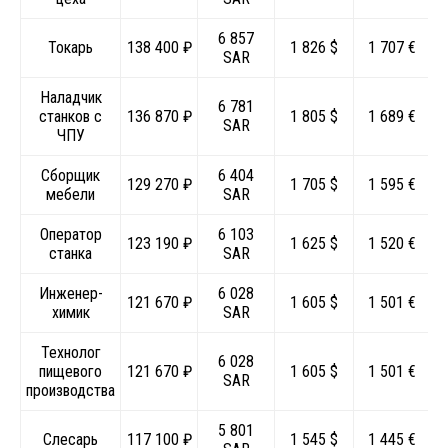
6 857
Токарь
138 400 ₽
1 826 $
1 707 €
SAR
Наладчик
6 781
станков с
136 870 ₽
1 805 $
1 689 €
SAR
ЧПУ
Сборщик
6 404
129 270 ₽
1 705 $
1 595 €
мебели
SAR
Оператор
6 103
123 190 ₽
1 625 $
1 520 €
станка
SAR
Инженер-
6 028
121 670 ₽
1 605 $
1 501 €
химик
SAR
Технолог
6 028
пищевого
121 670 ₽
1 605 $
1 501 €
SAR
производства
5 801
Слесарь
117 100 ₽
1 545 $
1 445 €