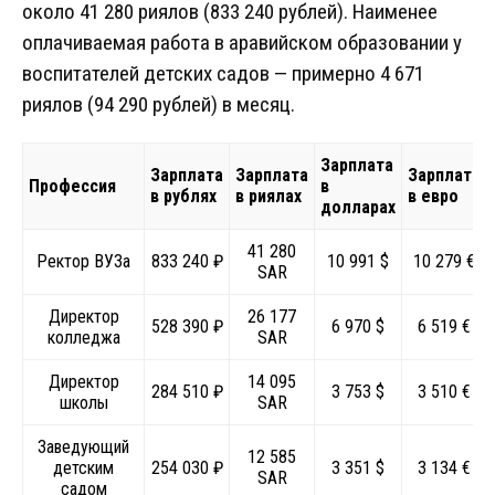
около 41 280 риялов (833 240 рублей). Наименее
оплачиваемая работа в аравийском образовании у
воспитателей детских садов — примерно 4 671
риялов (94 290 рублей) в месяц.
Зарплата
Зарплата
Зарплата
Зарплата
Профессия
в
в рублях
в риялах
в евро
долларах
41 280
Ректор ВУЗа
833 240 ₽
10 991 $
10 279 €
SAR
Директор
26 177
528 390 ₽
6 970 $
6 519 €
колледжа
SAR
Директор
14 095
284 510 ₽
3 753 $
3 510 €
школы
SAR
Заведующий
12 585
детским
254 030 ₽
3 351 $
3 134 €
SAR
садом