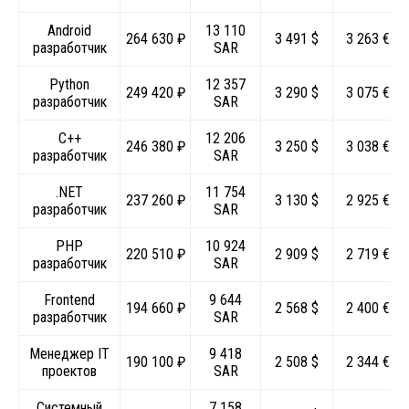
Android
13 110
264 630 ₽
3 491 $
3 263 €
разработчик
SAR
Python
12 357
249 420 ₽
3 290 $
3 075 €
разработчик
SAR
C++
12 206
246 380 ₽
3 250 $
3 038 €
разработчик
SAR
.NET
11 754
237 260 ₽
3 130 $
2 925 €
разработчик
SAR
PHP
10 924
220 510 ₽
2 909 $
2 719 €
разработчик
SAR
Frontend
9 644
194 660 ₽
2 568 $
2 400 €
разработчик
SAR
Менеджер IT
9 418
190 100 ₽
2 508 $
2 344 €
проектов
SAR
Системный
7 158