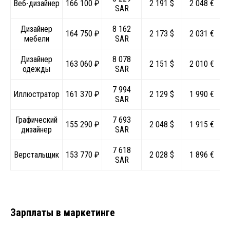
Веб-дизайнер
166 100 ₽
2 191 $
2 048 €
SAR
Дизайнер
8 162
164 750 ₽
2 173 $
2 031 €
мебели
SAR
Дизайнер
8 078
163 060 ₽
2 151 $
2 010 €
одежды
SAR
7 994
Иллюстратор
161 370 ₽
2 129 $
1 990 €
SAR
Графический
7 693
155 290 ₽
2 048 $
1 915 €
дизайнер
SAR
7 618
Верстальщик
153 770 ₽
2 028 $
1 896 €
SAR
Зарплаты в маркетинге