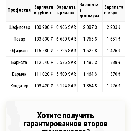
Зарплата
Зарплата
Зарплата
Зарплата
Профессия
в
в рублях
в риялах
в евро
долларах
Шеф-повар
180 980 ₽
8 966 SAR
2 387 $
2 233 €
Повар
133 830 ₽
6 630 SAR
1 765 $
1 651 €
Официант
115 580 ₽
5 726 SAR
1 525 $
1 426 €
Бариста
112 540 ₽
5 575 SAR
1 485 $
1 388 €
Бармен
111 020 ₽
5 500 SAR
1 464 $
1 370 €
Кондитер
103 420 ₽
5 124 SAR
1 364 $
1 276 €
Хотите получить
гарантированное второе