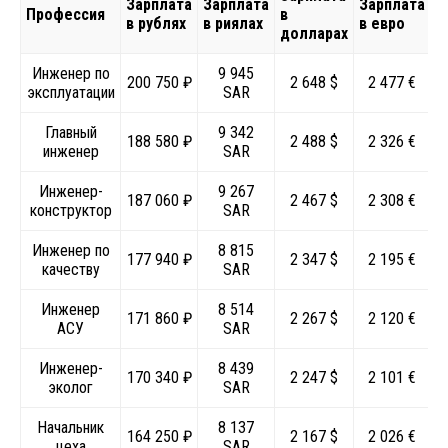
Зарплата
Зарплата
Зарплата
Профессия
в
в рублях
в риялах
в евро
долларах
Инженер по
9 945
200 750 ₽
2 648 $
2 477 €
эксплуатации
SAR
Главный
9 342
188 580 ₽
2 488 $
2 326 €
инженер
SAR
Инженер-
9 267
187 060 ₽
2 467 $
2 308 €
конструктор
SAR
Инженер по
8 815
177 940 ₽
2 347 $
2 195 €
качеству
SAR
Инженер
8 514
171 860 ₽
2 267 $
2 120 €
АСУ
SAR
Инженер-
8 439
170 340 ₽
2 247 $
2 101 €
эколог
SAR
Начальник
8 137
164 250 ₽
2 167 $
2 026 €
цеха
SAR