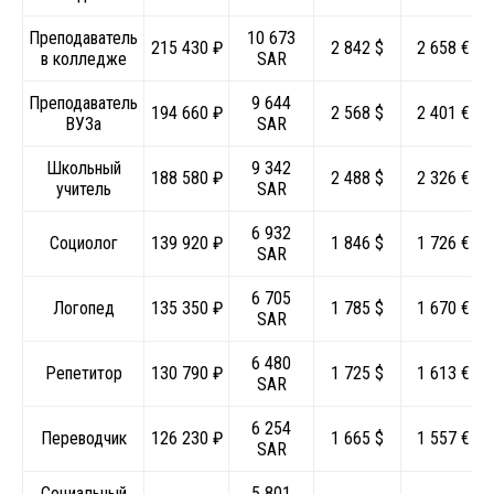
Преподаватель
10 673
215 430 ₽
2 842 $
2 658 €
в колледже
SAR
Преподаватель
9 644
194 660 ₽
2 568 $
2 401 €
ВУЗа
SAR
Школьный
9 342
188 580 ₽
2 488 $
2 326 €
учитель
SAR
6 932
Социолог
139 920 ₽
1 846 $
1 726 €
SAR
6 705
Логопед
135 350 ₽
1 785 $
1 670 €
SAR
6 480
Репетитор
130 790 ₽
1 725 $
1 613 €
SAR
6 254
Переводчик
126 230 ₽
1 665 $
1 557 €
SAR
Социальный
5 801