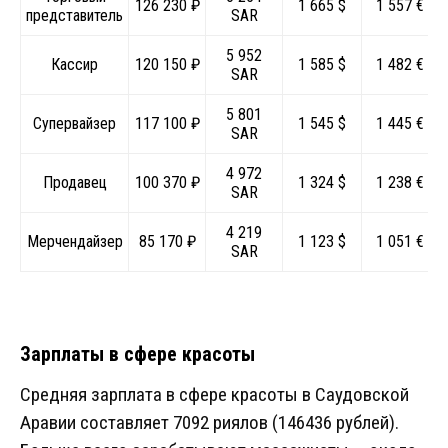
126 230 ₽
1 665 $
1 557 €
представитель
SAR
5 952
Кассир
120 150 ₽
1 585 $
1 482 €
SAR
5 801
Супервайзер
117 100 ₽
1 545 $
1 445 €
SAR
4 972
Продавец
100 370 ₽
1 324 $
1 238 €
SAR
4 219
Мерчендайзер
85 170 ₽
1 123 $
1 051 €
SAR
Зарплаты в сфере красоты
Средняя зарплата в сфере красоты в Саудовской
Аравии составляет 7092 риялов (146436 рублей).