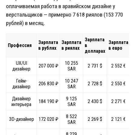
оплачиваемая работа в аравийском дизайне у
верстальщиков — примерно 7 618 риялов (153 770
рублей) в месяц.
Зарплата
Зарплата
Зарплата
Зарплата
Профессия
в
в рублях
в риялах
в евро
долларах
UX/UI
10 255
207 000 ₽
2 731 $
2 552 €
дизайнер
SAR
Гейм-
10 247
206 830 ₽
2 728 $
2 550 €
дизайнер
SAR
Дизайнер
9 125
184 190 ₽
2 430 $
2 271 €
интерьера
SAR
8 522
3D-дизайнер
172 020 ₽
2 269 $
2 121 €
SAR
8 229