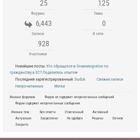
25
125
Форумы
Темы
6,443
0
Записи
В сети
928
Участники
Новейшие посты:
Кто обращался в Greenemigration по
гражданству в ЕС? Поделитесь опытом
Последний зарегистрированный:
Duduk
Свежие записи
Непрочитанные
Метки
Иконки форумов:
Форум не содержит непрочитанных сообщений
Форум содержит непрочитанные сообщения
Иконки тем :
Без ответа
Отвеченный
Активный
Актуально
Закреплено
Не одобрен
Решено
Личное
Закрыто