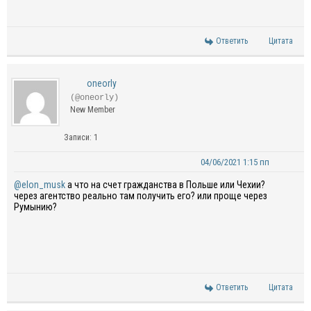
Ответить
Цитата
oneorly
(@oneorly)
New Member
Записи: 1
04/06/2021 1:15 пп
@elon_musk
а что на счет гражданства в Польше или Чехии?
через агентство реально там получить его? или проще через
Румынию?
Ответить
Цитата