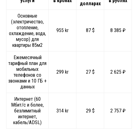
услуги
в кронах
в рублях
долларах
Основные
(электричество,
отопление,
955 kr
87 $
8 385 ₽
охлаждение, вода,
мусор) для
квартиры 85м2
Ежемесячный
тарифный план для
мобильных
299 kr
27 $
2 625 ₽
телефонов со
звонками и 10 ГБ +
данных
Интернет (60
Мбит/с и более,
безлимитный
314 kr
29 $
2 757 ₽
интернет,
кабель/ADSL)