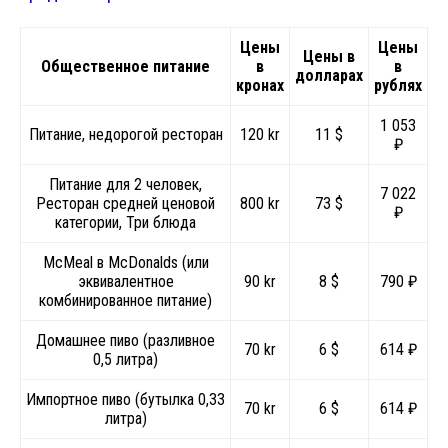
Цены
Цены
Цены в
Общественное питание
в
в
долларах
кронах
рублях
1 053
Питание, недорогой ресторан
120 kr
11 $
₽
Питание для 2 человек,
7 022
Ресторан средней ценовой
800 kr
73 $
₽
категории, Три блюда
McMeal в McDonalds (или
эквивалентное
90 kr
8 $
790 ₽
комбинированное питание)
Домашнее пиво (разливное
70 kr
6 $
614 ₽
0,5 литра)
Импортное пиво (бутылка 0,33
70 kr
6 $
614 ₽
литра)