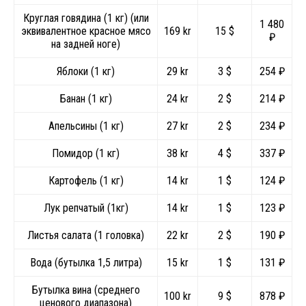
Круглая говядина (1 кг) (или
1 480
эквивалентное красное мясо
169 kr
15 $
₽
на задней ноге)
Яблоки (1 кг)
29 kr
3 $
254 ₽
Банан (1 кг)
24 kr
2 $
214 ₽
Апельсины (1 кг)
27 kr
2 $
234 ₽
Помидор (1 кг)
38 kr
4 $
337 ₽
Картофель (1 кг)
14 kr
1 $
124 ₽
Лук репчатый (1кг)
14 kr
1 $
123 ₽
Листья салата (1 головка)
22 kr
2 $
190 ₽
Вода (бутылка 1,5 литра)
15 kr
1 $
131 ₽
Бутылка вина (среднего
100 kr
9 $
878 ₽
ценового диапазона)