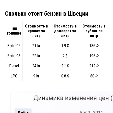
Сколько стоит бензин в Швеции
Стоимость в
Стоимость в
Стоимость в
Тип
кронах за
долларах
за
рублях
за
топлива
литр
литр
литр
Blyfri 95
21 kr
1.9 $
186 ₽
Blyfri 98
22 kr
2 $
195 ₽
Diesel
24 kr
2.1 $
212 ₽
LPG
9 kr
0.8 $
80 ₽