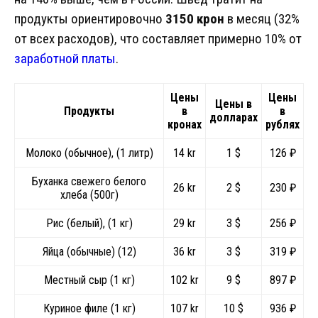
продукты ориентировочно
3150 крон
в месяц (32%
от всех расходов), что составляет примерно 10% от
заработной платы
.
Цены
Цены
Цены в
Продукты
в
в
долларах
кронах
рублях
Молоко (обычное), (1 литр)
14 kr
1 $
126 ₽
Буханка свежего белого
26 kr
2 $
230 ₽
хлеба (500г)
Рис (белый), (1 кг)
29 kr
3 $
256 ₽
Яйца (обычные) (12)
36 kr
3 $
319 ₽
Местный сыр (1 кг)
102 kr
9 $
897 ₽
Куриное филе (1 кг)
107 kr
10 $
936 ₽