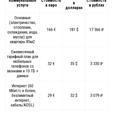
Коммунальные
Стоимость
Стоимость
в
услуги
в евро
в рублях
долларах
Основные
(электричество,
отопление,
166 €
181 $
17 366 ₽
охлаждение, вода,
мусор) для
квартиры 85м2
Ежемесячный
тарифный план для
мобильных
32 €
35 $
3 330 ₽
телефонов со
звонками и 10 ГБ +
данных
Интернет (60
Мбит/с и более,
безлимитный
29 €
32 $
3 079 ₽
интернет,
кабель/ADSL)