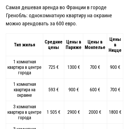
Самая дешевая аренда во Франции в городе
Гренобль: однокомнатную квартиру на окраине
можно арендовать за 600 евро.
Цены
Средние
Цены в
Цены в
Тип жилья
в
цены
Париже
Монпелье
Ницце
1 комнатная
квартира в центре
725 €
1300 €
700 €
900 €
города
1 комнатная
квартира на
593 €
900 €
600 €
700 €
окраине
3 комнатная
квартира в центре
1 505 €
2900 €
2000 €
1800 €
города