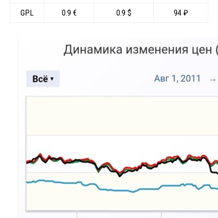
GPL
0.9 €
0.9 $
94 ₽