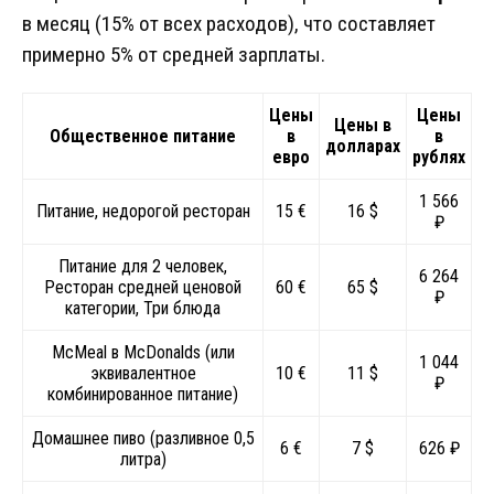
в месяц (15% от всех расходов), что составляет
примерно 5% от средней зарплаты.
Цены
Цены
Цены в
Общественное питание
в
в
долларах
евро
рублях
1 566
Питание, недорогой ресторан
15 €
16 $
₽
Питание для 2 человек,
6 264
Ресторан средней ценовой
60 €
65 $
₽
категории, Три блюда
McMeal в McDonalds (или
1 044
эквивалентное
10 €
11 $
₽
комбинированное питание)
Домашнее пиво (разливное 0,5
6 €
7 $
626 ₽
литра)