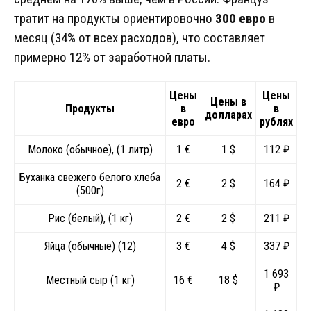
тратит на продукты ориентировочно
300 евро
в
месяц (34% от всех расходов), что составляет
примерно 12% от заработной платы.
Цены
Цены
Цены в
Продукты
в
в
долларах
евро
рублях
Молоко (обычное), (1 литр)
1 €
1 $
112 ₽
Буханка свежего белого хлеба
2 €
2 $
164 ₽
(500г)
Рис (белый), (1 кг)
2 €
2 $
211 ₽
Яйца (обычные) (12)
3 €
4 $
337 ₽
1 693
Местный сыр (1 кг)
16 €
18 $
₽