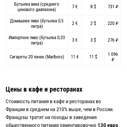
Бутылка вина (среднего
7 €
8 $
731 ₽
ценового диапазона)
Домашнее пиво (бутылка 0,5
2 €
2 $
220 ₽
литра)
Импортное пиво (бутылка 0,33
3 €
3 $
276 ₽
литра)
1 096
Сигареты 20 пачек (Marlboro)
11 €
11 $
₽
Цены в кафе и ресторанах
Стоимость питания в кафе и ресторанах во
Франции в среднем на 210% выше, чем в России.
Французы тратят на походы в заведения
общественного питания ориентировочно
130 евро