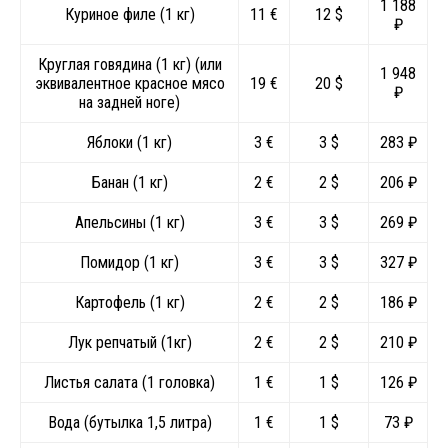
1 188
Куриное филе (1 кг)
11 €
12 $
₽
Круглая говядина (1 кг) (или
1 948
эквивалентное красное мясо
19 €
20 $
₽
на задней ноге)
Яблоки (1 кг)
3 €
3 $
283 ₽
Банан (1 кг)
2 €
2 $
206 ₽
Апельсины (1 кг)
3 €
3 $
269 ₽
Помидор (1 кг)
3 €
3 $
327 ₽
Картофель (1 кг)
2 €
2 $
186 ₽
Лук репчатый (1кг)
2 €
2 $
210 ₽
Листья салата (1 головка)
1 €
1 $
126 ₽
Вода (бутылка 1,5 литра)
1 €
1 $
73 ₽