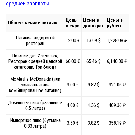
средней зарплаты
.
Цены
Цены в
Цены в
Общественное питание
в евро
долларах
рублях
Питание, недорогой
12.00 €
13.09 $
1,228.08 ₽
ресторан
Питание для 2 человек,
Ресторан средней ценовой
60.00 €
65.46 $
6,140.38 ₽
категории, Три блюда
McMeal в McDonalds (или
эквивалентное
9.00 €
9.82 $
921.06 ₽
комбинированное питание)
Домашнее пиво (разливное
4.00 €
4.36 $
409.36 ₽
0,5 литра)
Импортное пиво (бутылка
3.50 €
3.82 $
358.19 ₽
0,33 литра)