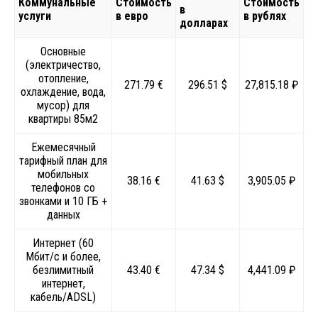
Коммунальные
Стоимость
Стоимость
в
услуги
в евро
в рублях
долларах
Основные
(электричество,
отопление,
271.79 €
296.51 $
27,815.18 ₽
охлаждение, вода,
мусор) для
квартиры 85м2
Ежемесячный
тарифный план для
мобильных
38.16 €
41.63 $
3,905.05 ₽
телефонов со
звонками и 10 ГБ +
данных
Интернет (60
Мбит/с и более,
безлимитный
43.40 €
47.34 $
4,441.09 ₽
интернет,
кабель/ADSL)