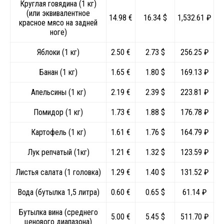
Круглая говядина (1 кг)
(или эквивалентное
14.98 €
16.34 $
1,532.61 ₽
красное мясо на задней
ноге)
Яблоки (1 кг)
2.50 €
2.73 $
256.25 ₽
Банан (1 кг)
1.65 €
1.80 $
169.13 ₽
Апельсины (1 кг)
2.19 €
2.39 $
223.81 ₽
Помидор (1 кг)
1.73 €
1.88 $
176.78 ₽
Картофель (1 кг)
1.61 €
1.76 $
164.79 ₽
Лук репчатый (1кг)
1.21 €
1.32 $
123.59 ₽
Листья салата (1 головка)
1.29 €
1.40 $
131.52 ₽
Вода (бутылка 1,5 литра)
0.60 €
0.65 $
61.14 ₽
Бутылка вина (среднего
5.00 €
5.45 $
511.70 ₽
ценового диапазона)