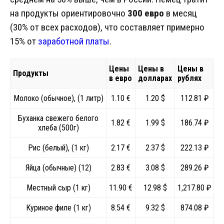
на продукты ориентировочно
300 евро
в месяц
(30% от всех расходов), что составляет примерно
15% от
заработной платы
.
Цены
Цены в
Цены в
Продукты
в евро
долларах
рублях
Молоко (обычное), (1 литр)
1.10 €
1.20 $
112.81 ₽
Буханка свежего белого
1.82 €
1.99 $
186.74 ₽
хлеба (500г)
Рис (белый), (1 кг)
2.17 €
2.37 $
222.13 ₽
Яйца (обычные) (12)
2.83 €
3.08 $
289.26 ₽
Местный сыр (1 кг)
11.90 €
12.98 $
1,217.80 ₽
Куриное филе (1 кг)
8.54 €
9.32 $
874.08 ₽