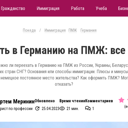
Гражданство
Иммиграция
Работа
Учеба
Бизн
Покеда
/
Иммиграция
ПМЖ
Германия
ать в Германию на ПМЖ: все
жно ли переехать в Германию на ПМЖ из России, Украины, Беларус
их стран СНГ? Основания или способы иммиграции. Плюсы и минусы
 немецкое постоянное место жительства? Как оформить ПМЖ? Мог
отказать?
ртем Меринин
Обновлено
Время чтения
Комментариев
(в
25.04.2023
21 мин.
1
рист по профессии