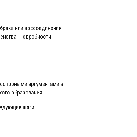
 брака или воссоединения
женства. Подробности
есспорными аргументами в
кого образования.
ледующие шаги: