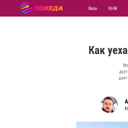
Виза
ВНЖ
Как уех
Мо
друг
дает
А
Ю