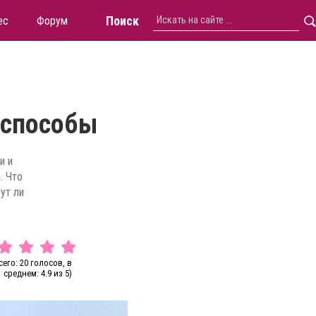
Поиск
ес
Форум
 способы
и и
. Что
ут ли
сего: 20 голосов, в
среднем: 4.9 из 5)