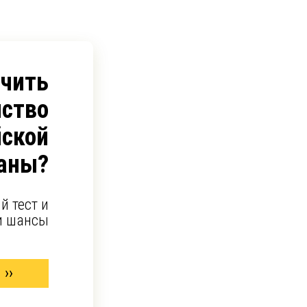
учить
ство
йской
аны?
й тест и
и шансы