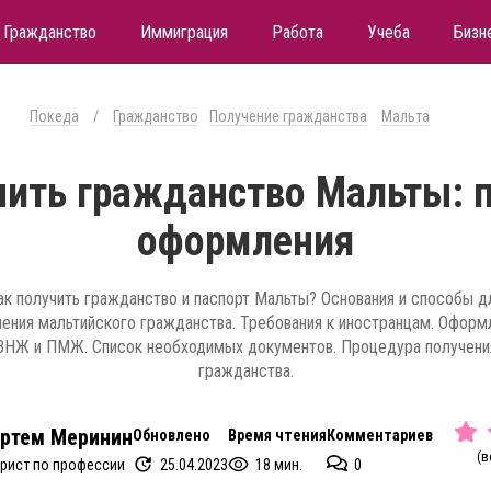
Гражданство
Иммиграция
Работа
Учеба
Бизн
Покеда
/
Гражданство
Получение гражданства
Мальта
чить гражданство Мальты: 
оформления
ак получить гражданство и паспорт Мальты? Основания и способы д
чения мальтийского гражданства. Требования к иностранцам. Оформ
ВНЖ и ПМЖ. Список необходимых документов. Процедура получени
гражданства.
ртем Меринин
Обновлено
Время чтения
Комментариев
(в
25.04.2023
18 мин.
0
рист по профессии