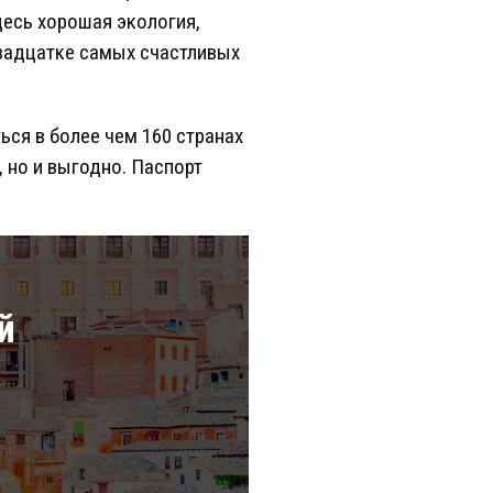
десь хорошая экология,
двадцатке самых счастливых
ся в более чем 160 странах
 но и выгодно. Паспорт
й
а