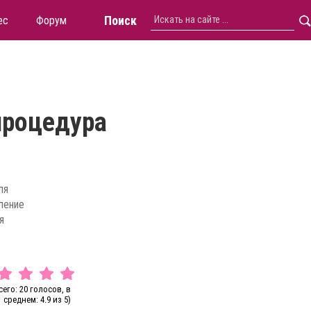
Поиск
ес
Форум
процедура
ля
ление
я
сего: 20 голосов, в
среднем: 4.9 из 5)