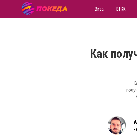
Виза
ВНЖ
Как полу
К
полу
А
Ю