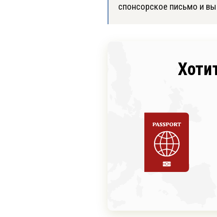
спонсорское письмо и вып
Хоти