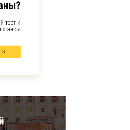
аны?
й тест и
и шансы
й