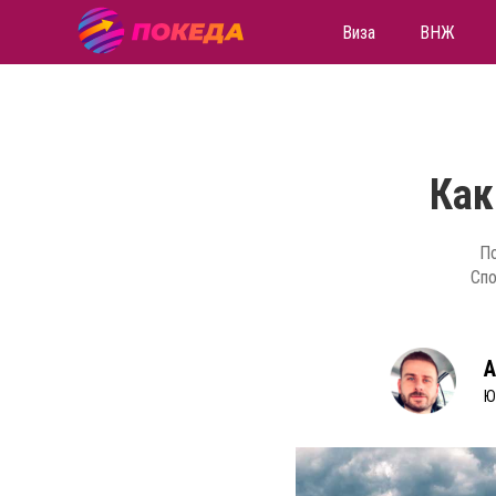
Виза
ВНЖ
Как
По
Спо
А
Ю