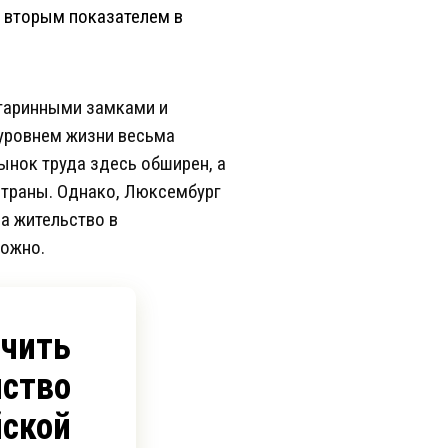
я вторым показателем в
старинными замками и
 уровнем жизни весьма
Рынок труда здесь обширен, а
страны. Однако, Люксембург
а жительство в
можно.
учить
ство
йской