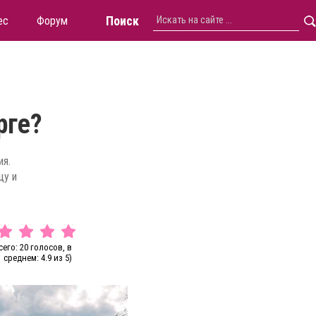
Поиск
ес
Форум
рге?
ия.
цу и
сего: 20 голосов, в
среднем: 4.9 из 5)