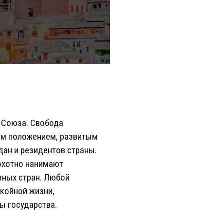
а
ц Союза. Свобода
им положением, развитым
дан и резидентов страны.
охотно нанимают
зных стран. Любой
койной жизни,
ы государства.