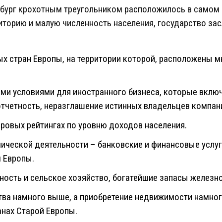
бург крохотным треугольником расположилось в самом 
торию и малую численность населения, государство за
ых стран Европы, на территории которой, расположены м
ыми условиями для иностранного бизнеса, которые вкл
отчетность, неразглашение истинных владельцев компани
ировых рейтингах по уровню доходов населения.
ической деятельности – банковские и финансовые услуг
 Европы.
ость и сельское хозяйство, богатейшие запасы железно
тва намного выше, а приобретение недвижимости намного
нах Старой Европы.