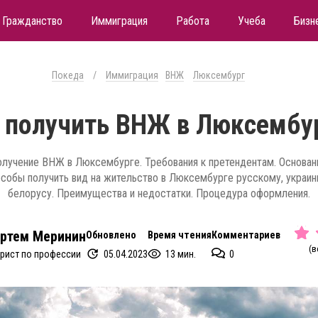
Гражданство
Иммиграция
Работа
Учеба
Бизн
Покеда
/
Иммиграция
ВНЖ
Люксембург
 получить ВНЖ в Люксембу
лучение ВНЖ в Люксембурге. Требования к претендентам. Основан
собы получить вид на жительство в Люксембурге русскому, украин
белорусу. Преимущества и недостатки. Процедура оформления.
ртем Меринин
Обновлено
Время чтения
Комментариев
(в
05.04.2023
13 мин.
0
рист по профессии