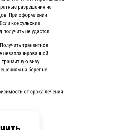
кратные разрешения на
дов. При оформлении
 Если консульские
 получить не удастся.
 Получить транзитное
ае незапланированной
 транзитную визу
решениям на берег не
висимости от срока лечения
учить