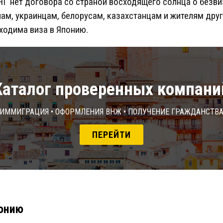
СНГ нет договора со страной восходящего солнца о без
нам, украинцам, белорусам, казахстанцам и жителям дру
ходима виза в Японию.
Каталог проверенных компани
Иммиграция • Оформления ВНЖ • Получение гражданств
ПЕРЕЙТИ
понию