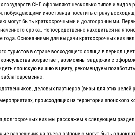
их государств СНГ оформляют несколько типов и видов 
и, побуждающими иностранца посетить страну восходяще
рию могут быть краткосрочными и долгосрочными. Перв
значенного срока.. Непосредственно находиться на япон
ие года. Основаниями для выдачи краткосрочных виз явл
го туристов в стране восходящего солнца в период цвет
е консульства возрастает, возможны задержки с оформл
видеть японскую вишню в цвету, рекомендуем позаботит
 заблаговременно.
дственников, деловых партнеров (визы для этих целей 
 мероприятиях, происходящих на территории японского к
ия долгосрочных виз мы расскажем в следующем разделе
ные разрешения на въезд в Японию могут быть однокра