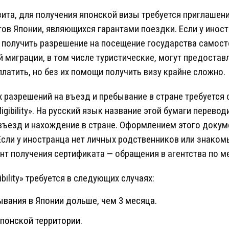
зита, для получения японской визы требуется приглашени
ов Японии, являющихся гарантами поездки. Если у инос
 получить разрешение на посещение государства самос
 миграции, в том числе туристические, могут предостав
аплатить, но без их помощи получить визу крайне сложно.
разрешений на въезд и пребывание в стране требуется
ligibility». На русский язык название этой бумаги перево
а въезд и нахождение в стране. Оформлением этого док
Если у иностранца нет личных родственников или знаком
нт получения сертификата — обращения в агентства по 
gibility» требуется в следующих случаях:
вания в Японии дольше, чем 3 месяца.
понской территории.