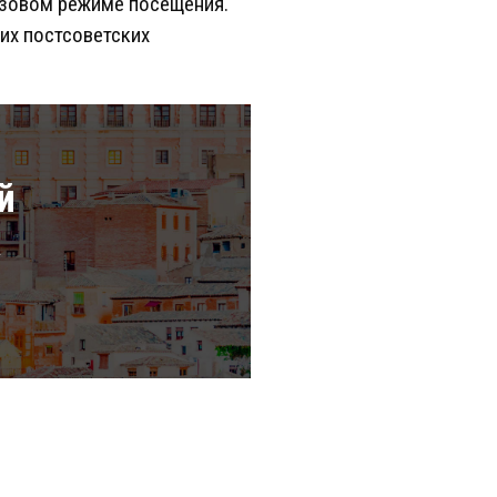
визовом режиме посещения.
гих постсоветских
й
а