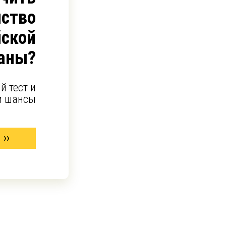
ство
йской
аны?
й тест и
и шансы