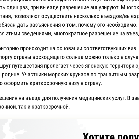
ть один раз, при выезде разрешение аннулируют. Много
йствия, позволяют осуществить несколько въездов/выез
 обязан дать разъяснения о том, почему это необходимо.
ся этими сведениями, многократное разрешение на въезд
риторию происходит на основании соответствующих виз.
порту страны восходящего солнца можно только в случ
шрут путешествия пролегает через японскую территорию,
 родине. Участники морских круизов по транзитным раз
 оформить краткосрочную визу в страну.
ения на въезд для получения медицинских услуг. В за
очной, так и краткосрочной.
Хотите пол