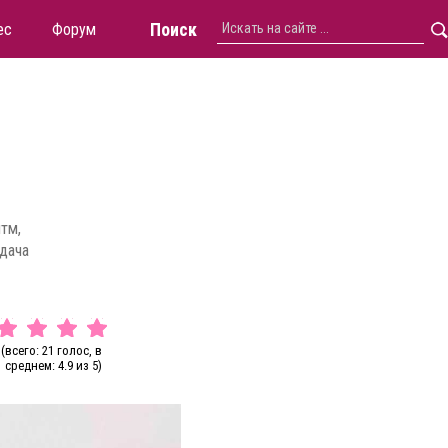
Поиск
ес
Форум
тм,
одача
(всего: 21 голос, в
среднем: 4.9 из 5)