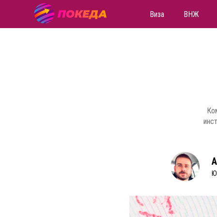
Виза
ВНЖ
Ком
инст
А
Ю