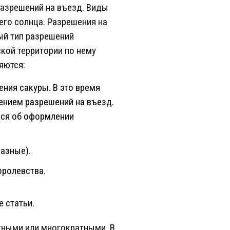
разрешений на въезд. Виды
го солнца. Разрешения на
ый тип разрешений
ской территории по нему
яются:
ения сакуры. В это время
ением разрешений на въезд.
ься об оформлении
разные).
оролевства.
 статьи.
тными или многократными. В