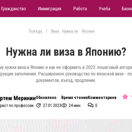
Гражданство
Иммиграция
Работа
Учеба
Бизн
Покеда
/
Виза
Нужна ли
Япония
Нужна ли виза в Японию?
у нужна виза в Японию и как ее оформить в 2023: пошаговый алгори
рукция заполнения. Расширенное руководство по японской визе - п
документов, въезд, продление.
ртем Меринин
Обновлено
Время чтения
Комментариев
27.01.2023
24 мин.
0
рист по профессии