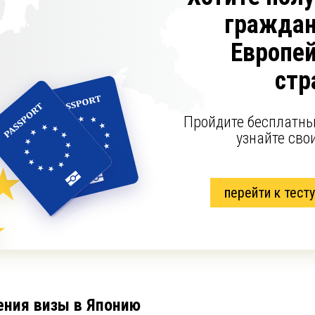
граждан
Европе
стр
Пройдите бесплатны
узнайте сво
перейти к тесту
ения визы в Японию