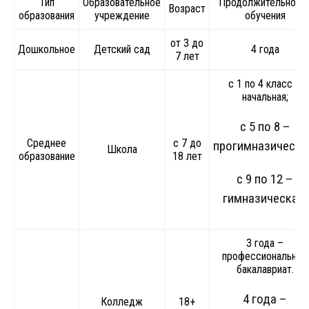
Тип
Образовательное
Продолжительност
Возраст
образования
учреждение
обучения
от 3 до
Дошкольное
Детский сад
4 года
7 лет
с 1 по 4 класс –
начальная;
с 5 по 8 –
Среднее
с 7 до
прогимназическа
Школа
образование
18 лет
с 9 по 12 –
гимназическая.
3 года –
профессиональный
бакалавриат.
4 года –
Колледж
18+