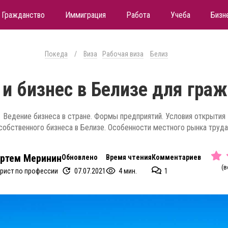
Гражданство
Иммиграция
Работа
Учеба
Бизн
Покеда
/
Виза
Рабочая виза
Белиз
 и бизнес в Белизе для гра
Ведение бизнеса в стране. Формы предприятий. Условия открытия
собственного бизнеса в Белизе. Особенности местного рынка труда
ртем Меринин
Обновлено
Время чтения
Комментариев
(в
07.07.2021
4 мин.
1
рист по профессии