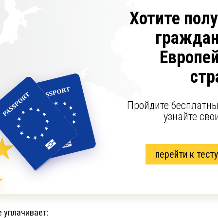
Хотите пол
граждан
Европе
стр
Пройдите бесплатны
узнайте сво
перейти к тесту
 уплачивает: