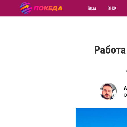
Виза
ВНЖ
Работа
А
Ю