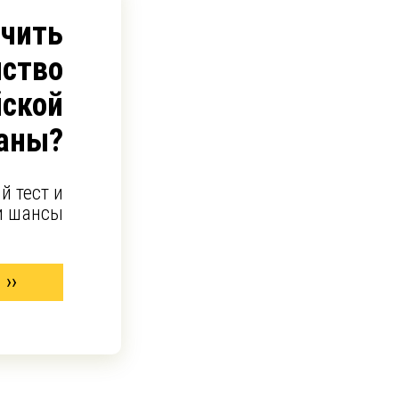
учить
ство
йской
аны?
й тест и
и шансы