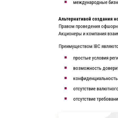
международные бизне
Альтернативой создания н
Правом проведения офшорны
Акционеры и компания взаим
Преимуществом IBС являютс
простые условия рег
возможность доверит
конфиденциальность 
отсутствие валютного
отсутствие требован