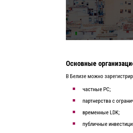
Основные организац
В Белизе можно зарегистри
частные РС;
партнерства с ограни
временные LDK;
публичные инвестици