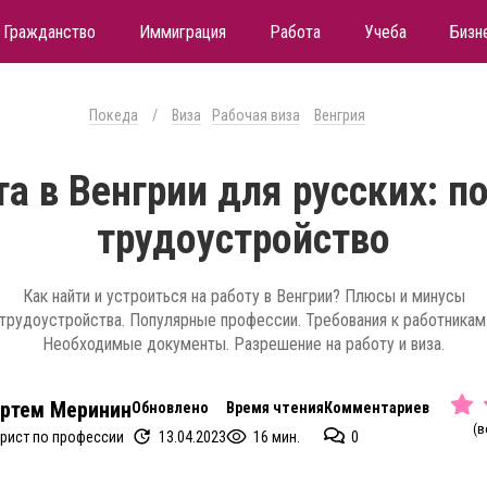
Гражданство
Иммиграция
Работа
Учеба
Бизн
Покеда
/
Виза
Рабочая виза
Венгрия
а в Венгрии для русских: п
трудоустройство
Как найти и устроиться на работу в Венгрии? Плюсы и минусы
трудоустройства. Популярные профессии. Требования к работникам
Необходимые документы. Разрешение на работу и виза.
ртем Меринин
Обновлено
Время чтения
Комментариев
(в
13.04.2023
16 мин.
0
рист по профессии