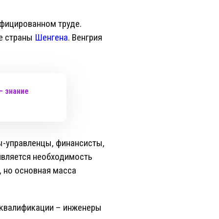
ифицированном труде.
е страны
Шенгена
. Венгрия
– знание
ы-управленцы, финансисты,
является необходимость
, но основная масса
й квалификации – инженеры