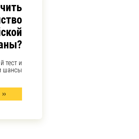
учить
ство
йской
аны?
й тест и
и шансы