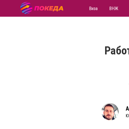
Виза
ВНЖ
Работ
А
Ю