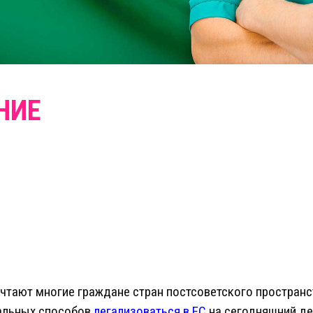
чтают многие граждане стран постсоветского пространст
еальных способов
легализоваться в ЕС
на сегодняшний ден