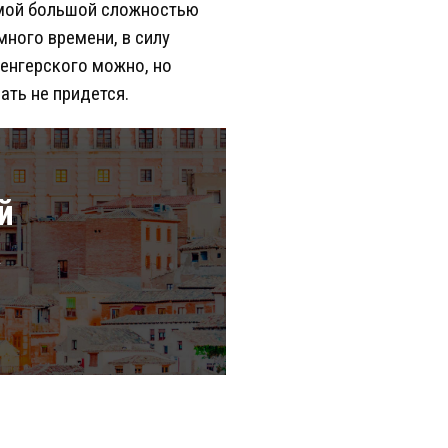
самой большой сложностью
много времени, в силу
венгерского можно, но
ать не придется.
й
а