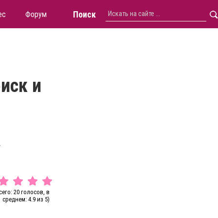
Поиск
ес
Форум
оиск и
.
сего: 20 голосов, в
среднем: 4.9 из 5)