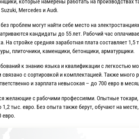
онщики, которые намерены работать на производствах т
uzuki, Mercedes и Audi.
без проблем могут найти себе место на электростанция
атриваются кандидаты до 55 лет. Рабочий час оплачивае
 На стройке средняя заработная плата составляет 1,5 т
туры, плиточники, каменщики, бетонщики, арматурщики.
ований к знанию языка и квалификации с легкостью мо
м связано с сортировкой и комплектацией. Также много 
ветственно и зарплата невысокая – до 700 евро в месяц
ся желающие с рабочими профессиями. Опытные токари, 
 1,2 тыс. евро. Без опыта также берут, обучают на месте,
0 евро.