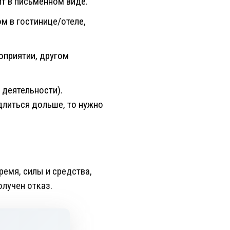
т в письменном виде.
 в гостинице/отеле,
оприятии, другом
 деятельности).
длиться дольше, то нужно
емя, силы и средства,
олучен отказ.