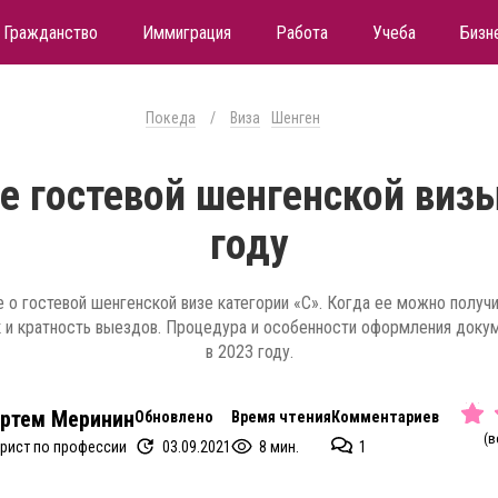
Гражданство
Иммиграция
Работа
Учеба
Бизн
Покеда
/
Виза
Шенген
 гостевой шенгенской визы
году
 о гостевой шенгенской визе категории «С». Когда ее можно получ
 и кратность выездов. Процедура и особенности оформления доку
в 2023 году.
ртем Меринин
Обновлено
Время чтения
Комментариев
(в
03.09.2021
8 мин.
1
рист по профессии