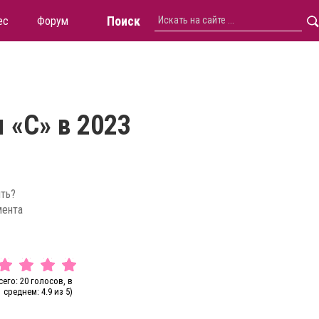
Поиск
ес
Форум
 «C» в 2023
ить?
мента
сего: 20 голосов, в
среднем: 4.9 из 5)