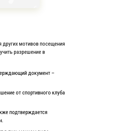
ля других мотивов посещения
лучить разрешение в
тверждающий документ –
ашение от спортивного клуба
акже подтверждается
н.