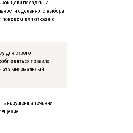
нной цели поездки. И
ильности сделанного выбора
т поводом для отказа в
зу для строго
соблюдаться правила
 и это минимальный
ть нарушена в течении
осещение