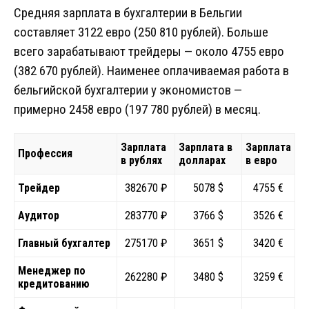
Средняя зарплата в бухгалтерии в Бельгии
составляет 3122 евро (250 810 рублей). Больше
всего зарабатывают трейдеры — около 4755 евро
(382 670 рублей). Наименее оплачиваемая работа в
бельгийской бухгалтерии у экономистов —
примерно 2458 евро (197 780 рублей) в месяц.
Зарплата
Зарплата в
Зарплата
Профессия
в рублях
долларах
в евро
Трейдер
382670 ₽
5078 $
4755 €
Аудитор
283770 ₽
3766 $
3526 €
Главный бухгалтер
275170 ₽
3651 $
3420 €
Менеджер по
262280 ₽
3480 $
3259 €
кредитованию