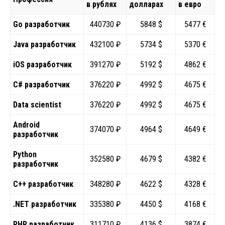
в рублях
долларах
в евро
Go разработчик
440730 ₽
5848 $
5477 €
Java разработчик
432100 ₽
5734 $
5370 €
iOS разработчик
391270 ₽
5192 $
4862 €
C# разработчик
376220 ₽
4992 $
4675 €
Data scientist
376220 ₽
4992 $
4675 €
Android
374070 ₽
4964 $
4649 €
разработчик
Python
352580 ₽
4679 $
4382 €
разработчик
C++ разработчик
348280 ₽
4622 $
4328 €
.NET разработчик
335380 ₽
4450 $
4168 €
PHP разработчик
311710 ₽
4136 $
3874 €