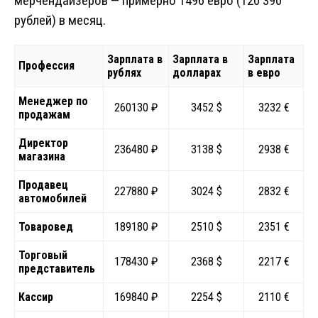
мерчендайзеров — примерно 1496 евро (120 390
рублей) в месяц.
Зарплата в
Зарплата в
Зарплата
Профессия
рублях
долларах
в евро
Менеджер по
260130 ₽
3452 $
3232 €
продажам
Директор
236480 ₽
3138 $
2938 €
магазина
Продавец
227880 ₽
3024 $
2832 €
автомобилей
Товаровед
189180 ₽
2510 $
2351 €
Торговый
178430 ₽
2368 $
2217 €
представитель
Кассир
169840 ₽
2254 $
2110 €