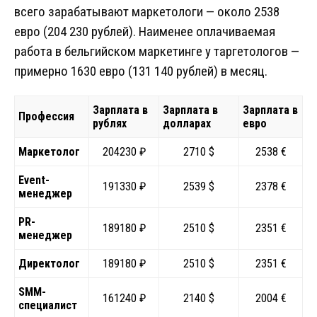
всего зарабатывают маркетологи — около 2538
евро (204 230 рублей). Наименее оплачиваемая
работа в бельгийском маркетинге у таргетологов —
примерно 1630 евро (131 140 рублей) в месяц.
Зарплата в
Зарплата в
Зарплата в
Профессия
рублях
долларах
евро
Маркетолог
204230 ₽
2710 $
2538 €
Event-
191330 ₽
2539 $
2378 €
менеджер
PR-
189180 ₽
2510 $
2351 €
менеджер
Директолог
189180 ₽
2510 $
2351 €
SMM-
161240 ₽
2140 $
2004 €
специалист