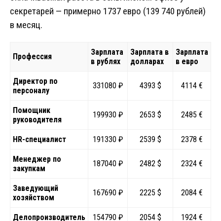
секретарей — примерно 1737 евро (139 740 рублей)
в месяц.
Зарплата
Зарплата в
Зарплата
Профессия
в рублях
долларах
в евро
Директор по
331080 ₽
4393 $
4114 €
персоналу
Помощник
199930 ₽
2653 $
2485 €
руководителя
HR-специалист
191330 ₽
2539 $
2378 €
Менеджер по
187040 ₽
2482 $
2324 €
закупкам
Заведующий
167690 ₽
2225 $
2084 €
хозяйством
Делопроизводитель
154790 ₽
2054 $
1924 €