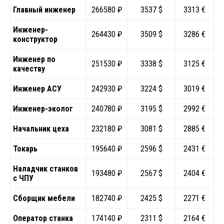
Главный инженер
266580 ₽
3537 $
3313 €
Инженер-
264430 ₽
3509 $
3286 €
конструктор
Инженер по
251530 ₽
3338 $
3125 €
качеству
Инженер АСУ
242930 ₽
3224 $
3019 €
Инженер-эколог
240780 ₽
3195 $
2992 €
Начальник цеха
232180 ₽
3081 $
2885 €
Токарь
195640 ₽
2596 $
2431 €
Наладчик станков
193480 ₽
2567 $
2404 €
с ЧПУ
Сборщик мебели
182740 ₽
2425 $
2271 €
Оператор станка
174140 ₽
2311 $
2164 €