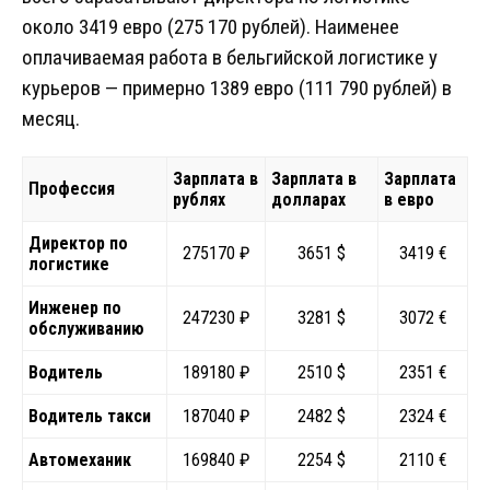
около 3419 евро (275 170 рублей). Наименее
оплачиваемая работа в бельгийской логистике у
курьеров — примерно 1389 евро (111 790 рублей) в
месяц.
Зарплата в
Зарплата в
Зарплата
Профессия
рублях
долларах
в евро
Директор по
275170 ₽
3651 $
3419 €
логистике
Инженер по
247230 ₽
3281 $
3072 €
обслуживанию
Водитель
189180 ₽
2510 $
2351 €
Водитель такси
187040 ₽
2482 $
2324 €
Автомеханик
169840 ₽
2254 $
2110 €