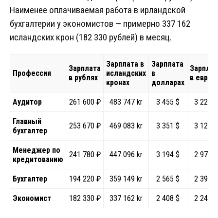
Наименее оплачиваемая работа в ирландской
бухгалтерии у экономистов — примерно 337 162
исландских крон (182 330 рублей) в месяц.
Зарплата в
Зарплата
Зарплата
Зарплат
Профессия
исландских
в
в рублях
в евро
кронах
долларах
Аудитор
261 600 ₽
483 747 kr
3 455 $
3 220 €
Главный
253 670 ₽
469 083 kr
3 351 $
3 122 €
бухгалтер
Менеджер по
241 780 ₽
447 096 kr
3 194 $
2 976 €
кредитованию
Бухгалтер
194 220 ₽
359 149 kr
2 565 $
2 390 €
Экономист
182 330 ₽
337 162 kr
2 408 $
2 244 €