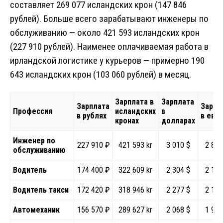
составляет 269 077 исландских крон (147 846
рублей). Больше всего зарабатывают инженеры по
обслуживанию — около 421 593 исландских крон
(227 910 рублей). Наименее оплачиваемая работа в
ирландской логистике у курьеров — примерно 190
643 исландских крон (103 060 рублей) в месяц.
Зарплата в
Зарплата
Зарплата
Зарпл
Профессия
исландских
в
в рублях
в евр
кронах
долларах
Инженер по
227 910 ₽
421 593 kr
3 010 $
2 805
обслуживанию
Водитель
174 400 ₽
322 609 kr
2 304 $
2 147
Водитель такси
172 420 ₽
318 946 kr
2 277 $
2 122
Автомеханик
156 570 ₽
289 627 kr
2 068 $
1 927