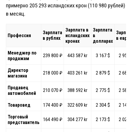
примерно 205 293 исландских крон (110 980 рублей)
в месяц.
Зарплата в
Зарплата
Зарплата
Зарпла
Профессия
исландских
в
в рублях
в евро
кронах
долларах
Менеджер по
239 800 ₽
443 587 kr
3 167 $
2 951 
продажам
Директор
218 000 ₽
403 261 kr
2 879 $
2 683 
магазина
Продавец
210 070 ₽
388 592 kr
2 775 $
2 586 
автомобилей
Товаровед
174 400 ₽
322 609 kr
2 304 $
2 147 
Торговый
164 490 ₽
304 277 kr
2 173 $
2 025 
представитель