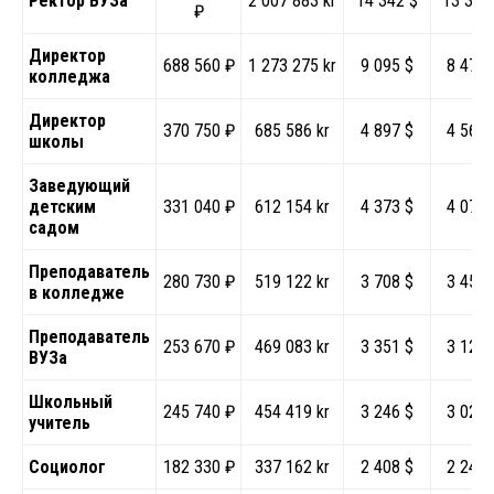
Ректор ВУЗа
2 007 883 kr
14 342 $
13 364
₽
Директор
688 560 ₽
1 273 275 kr
9 095 $
8 474 
колледжа
Директор
370 750 ₽
685 586 kr
4 897 $
4 563 
школы
Заведующий
детским
331 040 ₽
612 154 kr
4 373 $
4 074 
садом
Преподаватель
280 730 ₽
519 122 kr
3 708 $
3 455 
в колледже
Преподаватель
253 670 ₽
469 083 kr
3 351 $
3 122 
ВУЗа
Школьный
245 740 ₽
454 419 kr
3 246 $
3 024 
учитель
Социолог
182 330 ₽
337 162 kr
2 408 $
2 244 