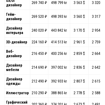
UX/UI
269 740 ₽
498 799 kr
3 563 $
3 320 €
дизайнер
Гейм-
269 520 ₽
498 393 kr
3 560 $
3 317 €
дизайнер
Дизайнер
240 020 ₽
443 842 kr
3 170 $
2 954 €
интерьера
3D-дизайнер
224 160 ₽
414 513 kr
2 961 $
2 759 €
Веб-
216 450 ₽
400 256 kr
2 859 $
2 664 €
дизайнер
Дизайнер
214 690 ₽
397 002 kr
2 836 $
2 642 €
мебели
Дизайнер
212 490 ₽
392 933 kr
2 807 $
2 615 €
одежды
Иллюстратор
210 290 ₽
388 865 kr
2 778 $
2 588 €
Графический
202 360 ₽
374 201 kr
2 673 $
2 491 €