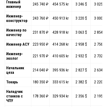
Главный
245 740 ₽
454 575 kr
3 246 $
3 025 €
инженер
Инженер-
243 760 ₽
450 913 kr
3 220 $
3 000 €
конструктор
Инженер по
231 870 ₽
428 918 kr
3 063 $
2 854 €
качеству
Инженер АСУ
223 950 ₽
414 268 kr
2 958 $
2 756 €
Инженер-
221 970 ₽
410 605 kr
2 932 $
2 732 €
эколог
Начальник
214 040 ₽
395 936 kr
2 827 $
2 634 €
цеха
Токарь
180 350 ₽
333 615 kr
2 382 $
2 220 €
Наладчик
станков с
178 360 ₽
329 934 kr
2 356 $
2 195 €
ЧПУ