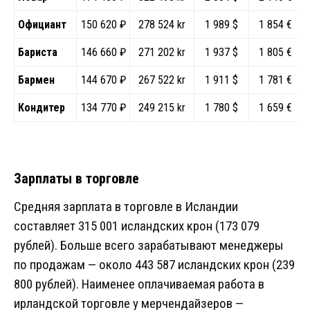
Официант
150 620 ₽
278 524 kr
1 989 $
1 854 €
Бариста
146 660 ₽
271 202 kr
1 937 $
1 805 €
Бармен
144 670 ₽
267 522 kr
1 911 $
1 781 €
Кондитер
134 770 ₽
249 215 kr
1 780 $
1 659 €
Зарплаты в торговле
Средняя зарплата в торговле в Исландии
составляет 315 001 исландских крон (173 079
рублей). Больше всего зарабатывают менеджеры
по продажам — около 443 587 исландских крон (239
800 рублей). Наименее оплачиваемая работа в
ирландской торговле у мерчендайзеров —