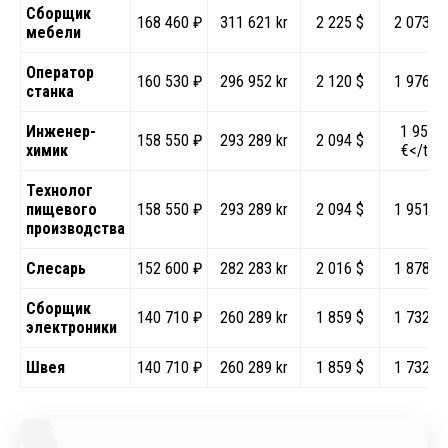
Сборщик
168 460 ₽
311 621 kr
2 225 $
2 073 €
мебели
Оператор
160 530 ₽
296 952 kr
2 120 $
1 976 €
станка
Инженер-
1 951
158 550 ₽
293 289 kr
2 094 $
химик
€</td
Технолог
пищевого
158 550 ₽
293 289 kr
2 094 $
1 951 €
производства
Слесарь
152 600 ₽
282 283 kr
2 016 $
1 878 €
Сборщик
140 710 ₽
260 289 kr
1 859 $
1 732 €
электроники
Швея
140 710 ₽
260 289 kr
1 859 $
1 732 €