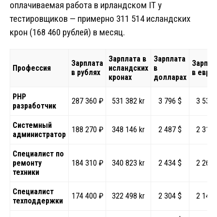
оплачиваемая работа в ирландском IT у
тестировщиков — примерно 311 514 исландских
крон (168 460 рублей) в месяц.
Зарплата в
Зарплата
Зарплата
Зарпла
Профессия
исландских
в
в рублях
в евро
кронах
долларах
PHP
287 360 ₽
531 382 kr
3 796 $
3 537 
разработчик
Системный
188 270 ₽
348 146 kr
2 487 $
2 317 
администратор
Специалист по
ремонту
184 310 ₽
340 823 kr
2 434 $
2 268 
техники
Специалист
174 400 ₽
322 498 kr
2 304 $
2 146 
техподдержки