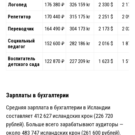
Логопед
176 380 ₽
326 159 kr
2 330 $
2 171 
Репетитор
170 440 ₽
315 175 kr
2 251 $
2 098 
Переводчик
164 490 ₽
304 173 kr
2 173 $
2 024 
Социальный
152 600 ₽
282 186 kr
2 016 $
1 878 
педагог
Воспитатель
122 870 ₽
227 209 kr
1 623 $
1 512 
детского сада
Зарплаты в бухгалтерии
Средняя зарплата в бухгалтерии в Исландии
составляет 412 627 исландских крон (226 720
рублей). Больше всего зарабатывают аудиторы —
около 483 747 исландских крон (261 600 рублей).