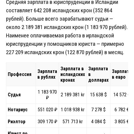
Средняя зарплата в юриспруденции в Исландии
составляет 642 208 исландских крон (352 864
рублей). Больше всего зарабатывают судьи —
около 2 189 381 исландских крон (1 183 970 рублей).
Наименее оплачиваемая работа в ирландской
юриспруденции у помощников юриста — примерно
227 209 исландских крон (122 870 рублей) в месяц.
Зарплата в
Зарплата
Зарплата
Зарплата
Профессия
исландских
в
в рублях
в евро
кронах
долларах
1 183 970
Судья
2 189 381 kr
15 638 $
14 572 €
₽
Нотариус
551 020 ₽
1 018 938 kr
7 278 $
6 782 €
Риэлтор
309 170 ₽
571 713 kr
4 084 $
3 805 €
Юрист по