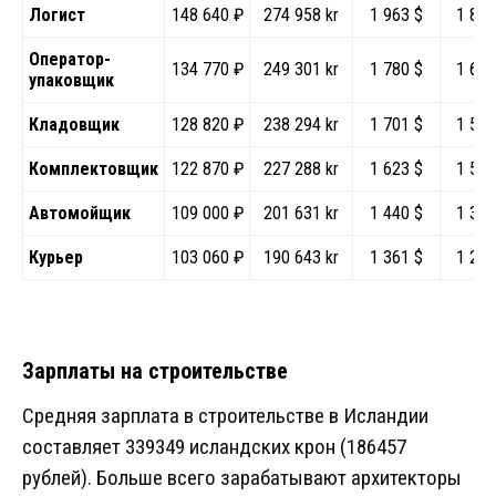
Логист
148 640 ₽
274 958 kr
1 963 $
1 829
Оператор-
134 770 ₽
249 301 kr
1 780 $
1 659
упаковщик
Кладовщик
128 820 ₽
238 294 kr
1 701 $
1 586
Комплектовщик
122 870 ₽
227 288 kr
1 623 $
1 512
Автомойщик
109 000 ₽
201 631 kr
1 440 $
1 342
Курьер
103 060 ₽
190 643 kr
1 361 $
1 268
Зарплаты на строительстве
Средняя зарплата в строительстве в Исландии
составляет 339349 исландских крон (186457
рублей). Больше всего зарабатывают архитекторы