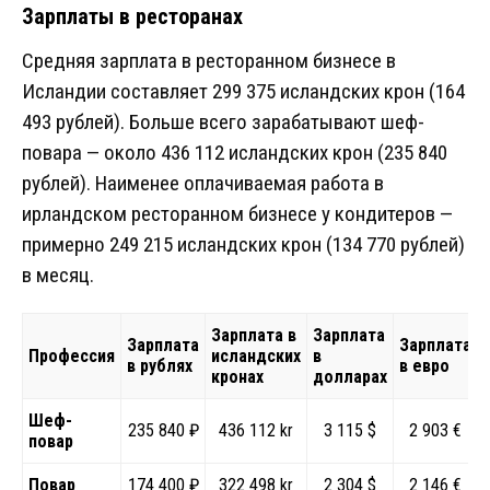
Зарплаты в ресторанах
Средняя зарплата в ресторанном бизнесе в
Исландии составляет 299 375 исландских крон (164
493 рублей). Больше всего зарабатывают шеф-
повара — около 436 112 исландских крон (235 840
рублей). Наименее оплачиваемая работа в
ирландском ресторанном бизнесе у кондитеров —
примерно 249 215 исландских крон (134 770 рублей)
в месяц.
Зарплата в
Зарплата
Зарплата
Зарплата
Профессия
исландских
в
в рублях
в евро
кронах
долларах
Шеф-
235 840 ₽
436 112 kr
3 115 $
2 903 €
повар
Повар
174 400 ₽
322 498 kr
2 304 $
2 146 €