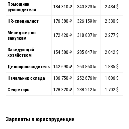
Помощник
184 310 ₽
340 823 kr
2 434 $
руководителя
HR-специалист
176 380 ₽
326 159 kr
2 330 $
Менеджер по
172 420 ₽
318 837 kr
2 277 $
закупкам
Заведующий
154 580 ₽
285 847 kr
2 042 $
хозяйством
Делопроизводитель
142 690 ₽
263 860 kr
1 885 $
Начальник склада
136 750 ₽
252 876 kr
1 806 $
Секретарь
128 820 ₽
238 212 kr
1 702 $
Зарплаты в юриспруденции