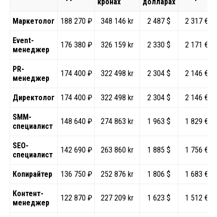
кронах
долларах
Маркетолог
188 270 ₽
348 146 kr
2 487 $
2 317 €
Event-
176 380 ₽
326 159 kr
2 330 $
2 171 €
менеджер
PR-
174 400 ₽
322 498 kr
2 304 $
2 146 €
менеджер
Директолог
174 400 ₽
322 498 kr
2 304 $
2 146 €
SMM-
148 640 ₽
274 863 kr
1 963 $
1 829 €
специалист
SEO-
142 690 ₽
263 860 kr
1 885 $
1 756 €
специалист
Копирайтер
136 750 ₽
252 876 kr
1 806 $
1 683 €
Контент-
122 870 ₽
227 209 kr
1 623 $
1 512 €
менеджер