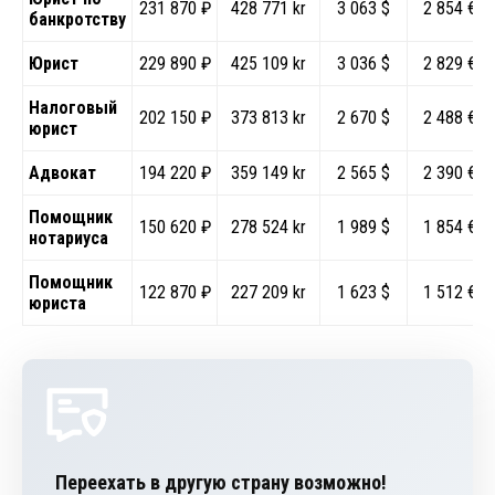
231 870 ₽
428 771 kr
3 063 $
2 854 €
банкротству
Юрист
229 890 ₽
425 109 kr
3 036 $
2 829 €
Налоговый
202 150 ₽
373 813 kr
2 670 $
2 488 €
юрист
Адвокат
194 220 ₽
359 149 kr
2 565 $
2 390 €
Помощник
150 620 ₽
278 524 kr
1 989 $
1 854 €
нотариуса
Помощник
122 870 ₽
227 209 kr
1 623 $
1 512 €
юриста
Переехать в другую страну возможно!