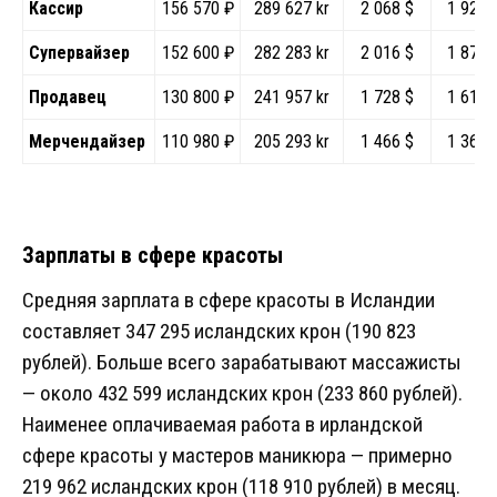
Кассир
156 570 ₽
289 627 kr
2 068 $
1 927 
Супервайзер
152 600 ₽
282 283 kr
2 016 $
1 878 
Продавец
130 800 ₽
241 957 kr
1 728 $
1 610 
Мерчендайзер
110 980 ₽
205 293 kr
1 466 $
1 366 
Зарплаты в сфере красоты
Средняя зарплата в сфере красоты в Исландии
составляет 347 295 исландских крон (190 823
рублей). Больше всего зарабатывают массажисты
— около 432 599 исландских крон (233 860 рублей).
Наименее оплачиваемая работа в ирландской
сфере красоты у мастеров маникюра — примерно
219 962 исландских крон (118 910 рублей) в месяц.