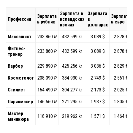
Зарплата в
Зарплата
Зарплата
Зарплата
Профессия
исландских
в
в рублях
в евро
кронах
долларах
Массажист
233 860 ₽
432 599 kr
3 089 $
2 878 €
Фитнес-
233 860 ₽
432 599 kr
3 089 $
2 878 €
тренер
Барбер
229 890 ₽
425 256 kr
3 036 $
2 829 €
Косметолог
208 090 ₽
384 930 kr
2 749 $
2 561 €
Стилист
164 490 ₽
304 277 kr
2 173 $
2 025 €
Парикмахер
146 660 ₽
271 295 kr
1 937 $
1 805 €
Мастер
118 910 ₽
219 962 kr
1 571 $
1 464 €
маникюра