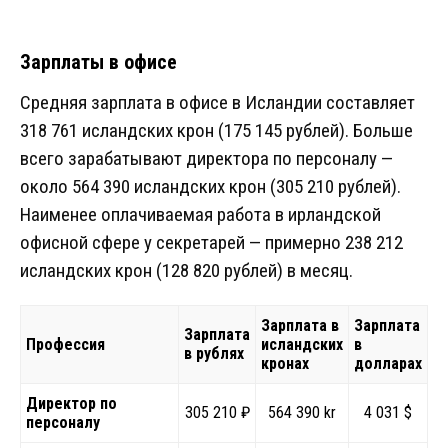
Зарплаты в офисе
Средняя зарплата в офисе в Исландии составляет
318 761 исландских крон (175 145 рублей). Больше
всего зарабатывают директора по персоналу —
около 564 390 исландских крон (305 210 рублей).
Наименее оплачиваемая работа в ирландской
офисной сфере у секретарей — примерно 238 212
исландских крон (128 820 рублей) в месяц.
Зарплата в
Зарплата
Зарплата
З
Профессия
исландских
в
в рублях
в
кронах
долларах
Директор по
305 210 ₽
564 390 kr
4 031 $
персоналу