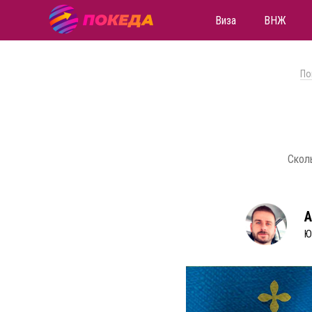
Виза
ВНЖ
По
Скол
А
Ю