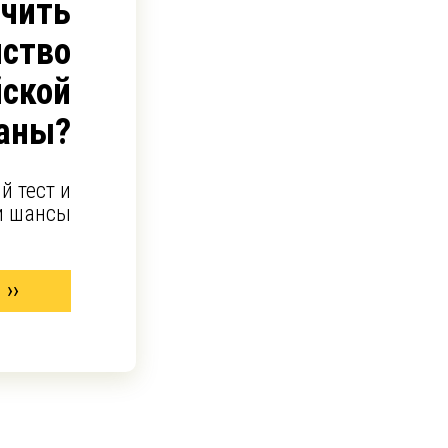
учить
ство
йской
аны?
й тест и
и шансы