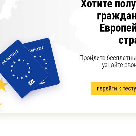
Хотите пол
граждан
Европе
стр
Пройдите бесплатны
узнайте сво
перейти к тесту