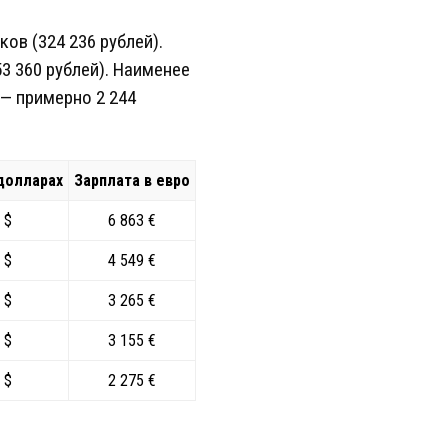
ов (324 236 рублей).
3 360 рублей). Наименее
— примерно 2 244
долларах
Зарплата в евро
 $
6 863 €
 $
4 549 €
 $
3 265 €
 $
3 155 €
 $
2 275 €