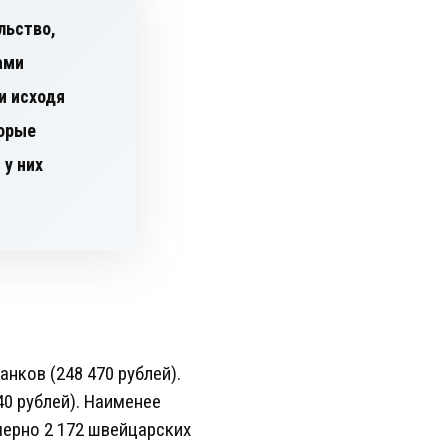
льство,
ами
и исходя
торые
у них
нков (248 470 рублей).
0 рублей). Наименее
мерно 2 172 швейцарских