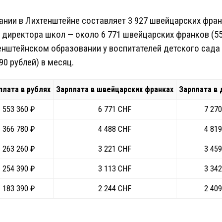
нии в Лихтенштейне составляет 3 927 швейцарских франк
директора школ — около 6 771 швейцарских франков (55
енштейнском образовании у воспитателей детского сада 
0 рублей) в месяц.
плата в рублях
Зарплата в швейцарских франках
Зарплата в 
553 360 ₽
6 771 CHF
7 270
366 780 ₽
4 488 CHF
4 819
263 260 ₽
3 221 CHF
3 459
254 390 ₽
3 113 CHF
3 342
183 390 ₽
2 244 CHF
2 409