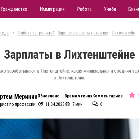
Гражданство
Иммиграция
Работа
Учеба
Бизн
кеда
/
Работа за границей
Зарплаты в разных странах
Лихтенштейн
Зарплаты в Лихтенштейне
ько зарабатывают в Лихтенштейне: какая минимальная и средняя зар
в Лихтенштейне
ртем Меринин
Обновлено
Время чтения
Комментариев
11.04.2023
7 мин.
0
рист по профессии