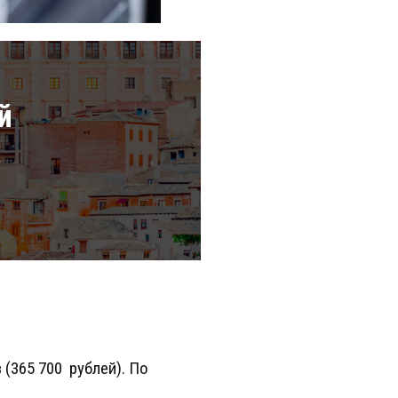
й
а
 (365 700 рублей). По