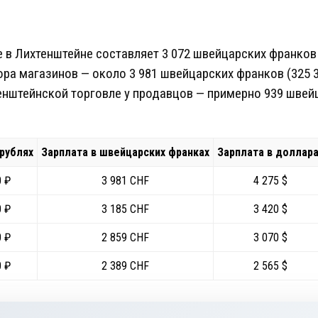
е в Лихтенштейне составляет 3 072 швейцарских франков 
ра магазинов — около 3 981 швейцарских франков (325 3
енштейнской торговле у продавцов — примерно 939 швей
 рублях
Зарплата в швейцарских франках
Зарплата в доллар
0 ₽
3 981 CHF
4 275 $
0 ₽
3 185 CHF
3 420 $
0 ₽
2 859 CHF
3 070 $
0 ₽
2 389 CHF
2 565 $