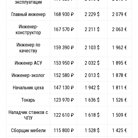
эксплуатации
Главный инженер
168 930 ₽
2 229 $
2 079 €
Инженер-
167 570 ₽
2 211 $
2 063 €
конструктор
Инженер по
159 390 ₽
2 103 $
1 962 €
качеству
Инженер АСУ
153 950 ₽
2 032 $
1 895 €
Инженер-эколог
152 580 ₽
2 013 $
1 878 €
Начальник цеха
147 130 ₽
1 942 $
1 811 €
Токарь
123 970 ₽
1 636 $
1 526 €
Наладчик станков с
122 610 ₽
1 618 $
1 509 €
ЧПУ
Сборщик мебели
115 800 ₽
1 528 $
1 425 €