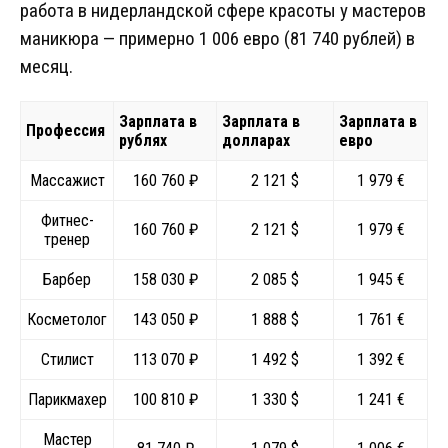
работа в нидерландской сфере красоты у мастеров
маникюра — примерно 1 006 евро (81 740 рублей) в
месяц.
Зарплата в
Зарплата в
Зарплата в
Профессия
рублях
долларах
евро
Массажист
160 760 ₽
2 121 $
1 979 €
Фитнес-
160 760 ₽
2 121 $
1 979 €
тренер
Барбер
158 030 ₽
2 085 $
1 945 €
Косметолог
143 050 ₽
1 888 $
1 761 €
Стилист
113 070 ₽
1 492 $
1 392 €
Парикмахер
100 810 ₽
1 330 $
1 241 €
Мастер