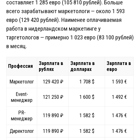
составляет 1 285 евро (105 810 рублей). Больше
всего зарабатывают маркетологи — около 1 593
евро (129 420 рублей). Наименее оплачиваемая
работа в нидерландском маркетинге у
таргетологов — примерно 1 023 евро (83 100 рублей)
в месяц.
Зарплата в
Зарплата в
Зарплата в
Профессия
рублях
долларах
евро
Маркетолог
129 420 ₽
1 708 $
1 593 €
Event-
121 250 ₽
1 600 $
1 492 €
менеджер
PR-
119 890 ₽
1 582 $
1 476 €
менеджер
Директолог
119 890 ₽
1 582 $
1 476 €