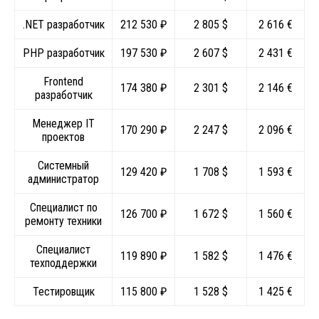
.NET разработчик
212 530 ₽
2 805 $
2 616 €
PHP разработчик
197 530 ₽
2 607 $
2 431 €
Frontend
174 380 ₽
2 301 $
2 146 €
разработчик
Менеджер IT
170 290 ₽
2 247 $
2 096 €
проектов
Системный
129 420 ₽
1 708 $
1 593 €
администратор
Специалист по
126 700 ₽
1 672 $
1 560 €
ремонту техники
Специалист
119 890 ₽
1 582 $
1 476 €
техподдержки
Тестировщик
115 800 ₽
1 528 $
1 425 €