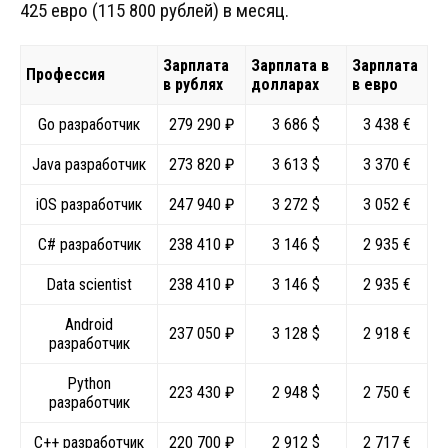
425 евро (115 800 рублей) в месяц.
Зарплата
Зарплата в
Зарплата
Профессия
в рублях
долларах
в евро
Go разработчик
279 290 ₽
3 686 $
3 438 €
Java разработчик
273 820 ₽
3 613 $
3 370 €
iOS разработчик
247 940 ₽
3 272 $
3 052 €
C# разработчик
238 410 ₽
3 146 $
2 935 €
Data scientist
238 410 ₽
3 146 $
2 935 €
Android
237 050 ₽
3 128 $
2 918 €
разработчик
Python
223 430 ₽
2 948 $
2 750 €
разработчик
C++ разработчик
220 700 ₽
2 912 $
2 717 €