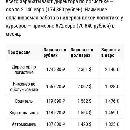
всего зарабатывают директора по логистике —
около 2 146 евро (174 380 рублей). Наименее
оплачиваемая работа в нидерландской логистике у
курьеров — примерно 872 евро (70 840 рублей) в
месяц.
Зарплата в
Зарплата в
Зарплата
Профессия
рублях
долларах
в евро
Директор по
174 380 ₽
2 301 $
2 146 €
логистике
Инженер по
156 670 ₽
2 067 $
1 928 €
обслуживанию
Водитель
119 890 ₽
1 582 $
1 476 €
Водитель такси
118 520 ₽
1 564 $
1 459 €
Автомеханик
107 630 ₽
1 420 $
1 325 €