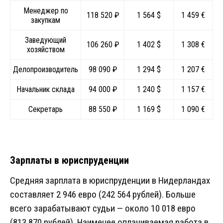
Менеджер по
118 520 ₽
1 564 $
1 459 €
закупкам
Заведующий
106 260 ₽
1 402 $
1 308 €
хозяйством
Делопроизводитель
98 090 ₽
1 294 $
1 207 €
Начальник склада
94 000 ₽
1 240 $
1 157 €
Секретарь
88 550 ₽
1 169 $
1 090 €
Зарплаты в юриспруденции
Средняя зарплата в юриспруденции в Нидерландах
составляет 2 946 евро (242 564 рублей). Больше
всего зарабатывают судьи — около 10 018 евро
(813 870 рублей). Наименее оплачиваемая работа в