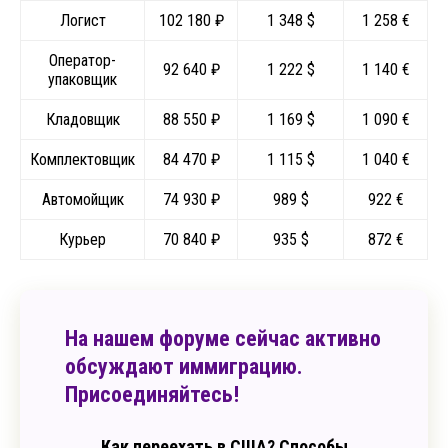
Логист
102 180 ₽
1 348 $
1 258 €
Оператор-
92 640 ₽
1 222 $
1 140 €
упаковщик
Кладовщик
88 550 ₽
1 169 $
1 090 €
Комплектовщик
84 470 ₽
1 115 $
1 040 €
Автомойщик
74 930 ₽
989 $
922 €
Курьер
70 840 ₽
935 $
872 €
На нашем форуме сейчас активно
обсуждают иммиграцию.
Присоединяйтесь!
Как переехать в США? Способы