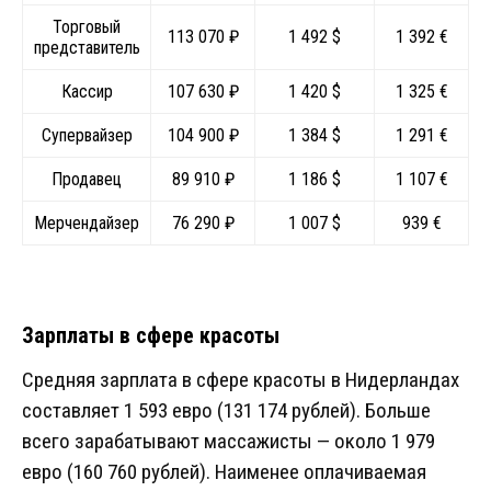
Торговый
113 070 ₽
1 492 $
1 392 €
представитель
Кассир
107 630 ₽
1 420 $
1 325 €
Супервайзер
104 900 ₽
1 384 $
1 291 €
Продавец
89 910 ₽
1 186 $
1 107 €
Мерчендайзер
76 290 ₽
1 007 $
939 €
Зарплаты в сфере красоты
Средняя зарплата в сфере красоты в Нидерландах
составляет 1 593 евро (131 174 рублей). Больше
всего зарабатывают массажисты — около 1 979
евро (160 760 рублей). Наименее оплачиваемая