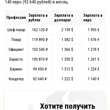
140 евро (92 640 рублей) в месяц.
Зарплата в
Зарплата в
Зарплата в
Профессия
рублях
долларах
евро
Шеф-повар
162 120 ₽
2 139 $
1 995 €
Повар
119 890 ₽
1 582 $
1 476 €
Официант
103 540 ₽
1 366 $
1 274 €
Бариста
100 810 ₽
1 330 $
1 241 €
Бармен
99 450 ₽
1 312 $
1 224 €
Кондитер
92 640 ₽
1 222 $
1 140 €
Хотите получить