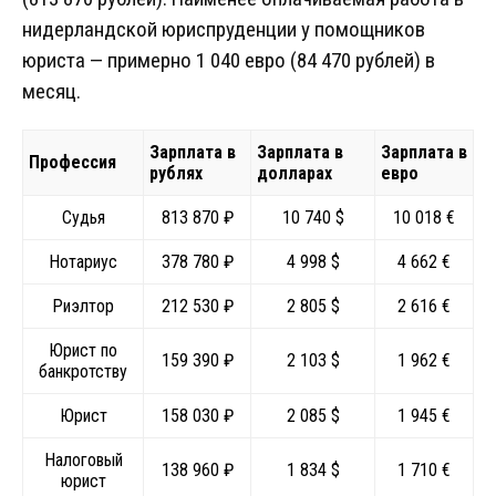
нидерландской юриспруденции у помощников
юриста — примерно 1 040 евро (84 470 рублей) в
месяц.
Зарплата в
Зарплата в
Зарплата в
Профессия
рублях
долларах
евро
Судья
813 870 ₽
10 740 $
10 018 €
Нотариус
378 780 ₽
4 998 $
4 662 €
Риэлтор
212 530 ₽
2 805 $
2 616 €
Юрист по
159 390 ₽
2 103 $
1 962 €
банкротству
Юрист
158 030 ₽
2 085 $
1 945 €
Налоговый
138 960 ₽
1 834 $
1 710 €
юрист