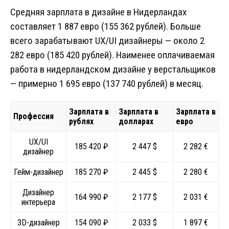
Средняя зарплата в дизайне в Нидерландах
составляет 1 887 евро (155 362 рублей). Больше
всего зарабатывают UX/UI дизайнеры — около 2
282 евро (185 420 рублей). Наименее оплачиваемая
работа в нидерландском дизайне у верстальщиков
— примерно 1 695 евро (137 740 рублей) в месяц.
Зарплата в
Зарплата в
Зарплата в
Профессия
рублях
долларах
евро
UX/UI
185 420 ₽
2 447 $
2 282 €
дизайнер
Гейм-дизайнер
185 270 ₽
2 445 $
2 280 €
Дизайнер
164 990 ₽
2 177 $
2 031 €
интерьера
3D-дизайнер
154 090 ₽
2 033 $
1 897 €