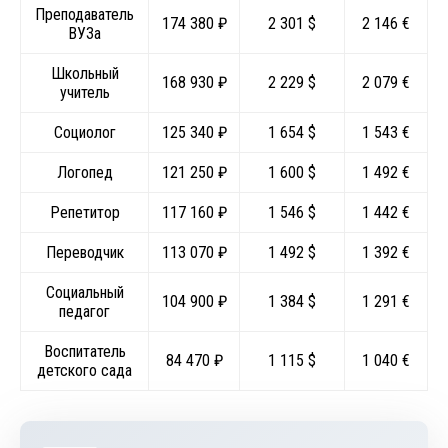
Преподаватель
174 380 ₽
2 301 $
2 146 €
ВУЗа
Школьный
168 930 ₽
2 229 $
2 079 €
учитель
Социолог
125 340 ₽
1 654 $
1 543 €
Логопед
121 250 ₽
1 600 $
1 492 €
Репетитор
117 160 ₽
1 546 $
1 442 €
Переводчик
113 070 ₽
1 492 $
1 392 €
Социальный
104 900 ₽
1 384 $
1 291 €
педагог
Воспитатель
84 470 ₽
1 115 $
1 040 €
детского сада