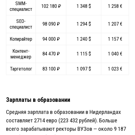
SMM-
102 180 ₽
1 348 $
1 258 €
специалист
SEO-
98 090 ₽
1 294 $
1 207 €
специалист
Копирайтер
94 000 ₽
1 240 $
1 157 €
Контент-
84 470 ₽
1 115 $
1 040 €
менеджер
Таргетолог
83 100 ₽
1 097 $
1 023 €
Зарплаты в образовании
Средняя зарплата в образовании в Нидерландах
составляет 2714 евро (223 432 рублей). Больше
всего зарабатывают ректоры ВУЗов — около 9 187