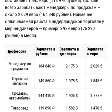
составляет 1 445 евро (118 978 рублей). Больше
всего зарабатывают менеджеры по продажам —
около 2 029 евро (164 840 рублей). Наименее
оплачиваемая работа в нидерландской торговле у
мерчендайзеров — примерно 939 евро (76 290
рублей) в месяц.
Зарплата в
Зарплата в
Зарплата
Профессия
рублях
долларах
в евро
Менеджер по
164 840 ₽
2 175 $
2 029 €
продажам
Директор
149 860 ₽
1 978 $
1 845 €
магазина
Продавец
144 410 ₽
1 906 $
1 777 €
автомобилей
Товаровед
119 890 ₽
1 582 $
1 476 €