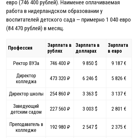
евро (746 400 рублей). Наименее оплачиваемая
работа в нидерландском образовании у
воспитателей детского сада — примерно 1 040 евро
(84 470 рублей) в месяц.
Зарплата в
Зарплата в
Зарплата
Профессия
рублях
долларах
в евро
Ректор ВУЗа
746 400 ₽
9 850 $
9 187 €
Директор
473 320 ₽
6 246 $
5 826 €
колледжа
Директор школы
254 860 ₽
3 363 $
3 137 €
Заведующий
227 560 ₽
3 003 $
2 801 €
детским садом
Преподаватель в
192 980 ₽
2 547 $
2 375 €
колледже