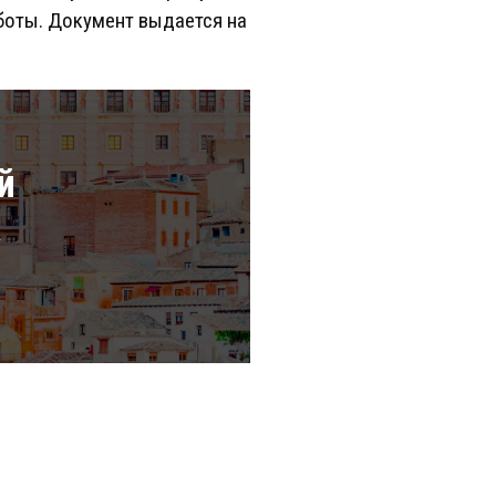
боты. Документ выдается на
й
а