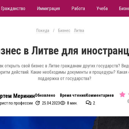
Гражданство
Иммиграция
Работа
Учеба
Бизн
Покеда
/
Бизнес
Литва
знес в Литве для иностран
ак открыть свой бизнес в Литве гражданам других государств? Вид
оритм действий. Какие необходимы документы и процедуры? Какая 
поддержка от государства?
ртем Меринин
Обновлено
Время чтения
Комментариев
(
25.04.2023
8 мин.
2
рист по профессии