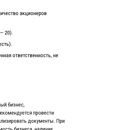
оличество акционеров
— 20).
сть).
нная ответственность, не
ый бизнес,
рекомендуется провести
ализировать документы. При
мость бизнеса, наличие