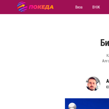
Виза
ВНЖ
Би
К
Алг
А
Ю