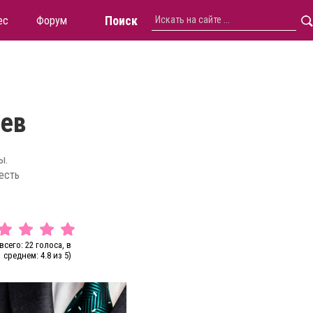
Поиск
ес
Форум
цев
ы.
есть
всего: 22 голоса, в
среднем: 4.8 из 5)