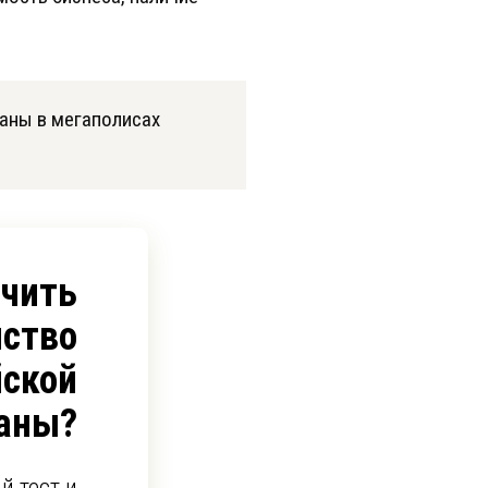
аны в мегаполисах
учить
ство
йской
аны?
й тест и